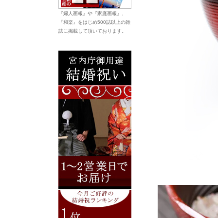
『婦人画報』や『家庭画報』、
『和楽』をはじめ500誌以上の雑
誌に掲載して頂いております。