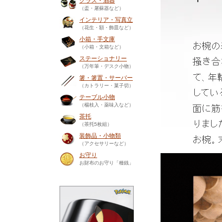
グラス・酒器
（盃・屠蘇器など）
インテリア・写真立
（花生・額・飾皿など）
小箱・手文庫
（小箱・文箱など）
ステーショナリー
（万年筆・デスク小物）
箸・箸置・サーバー
（カトラリー・菓子切）
テーブル小物
（楊枝入・薬味入など）
茶托
（茶托5枚組）
装飾品・小物類
（アクセサリーなど）
お守り
お財布のお守り「種銭」