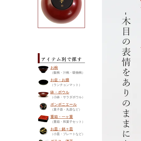
お椀
（飯椀・汁椀・吸物椀）
お盆・お膳
（ランチョンマット）
鉢・ボウル
（小鉢・サラダボウル）
ボンボニエール
（菓子器・丸器など）
重箱・一ヶ重
（重箱・和菓子セット）
お皿・銘々皿
（小皿・プレートなど）