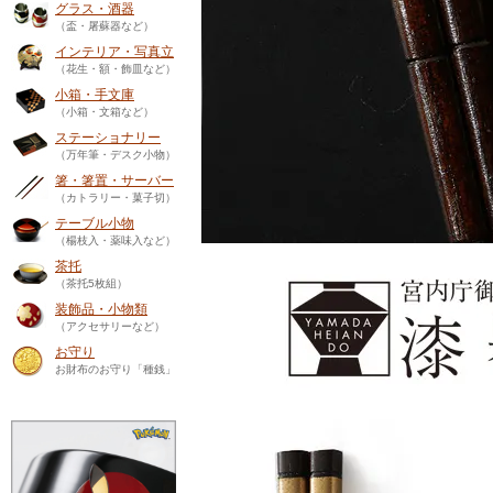
グラス・酒器
（盃・屠蘇器など）
インテリア・写真立
（花生・額・飾皿など）
小箱・手文庫
（小箱・文箱など）
ステーショナリー
（万年筆・デスク小物）
箸・箸置・サーバー
（カトラリー・菓子切）
テーブル小物
（楊枝入・薬味入など）
茶托
（茶托5枚組）
装飾品・小物類
（アクセサリーなど）
お守り
お財布のお守り「種銭」