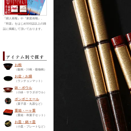
『婦人画報』や『家庭画報』、
『和楽』をはじめ500誌以上の雑
誌に掲載して頂いております。
お椀
（飯椀・汁椀・吸物椀）
お盆・お膳
（ランチョンマット）
鉢・ボウル
（小鉢・サラダボウル）
ボンボニエール
（菓子器・丸器など）
重箱・一ヶ重
（重箱・和菓子セット）
お皿・銘々皿
（小皿・プレートなど）