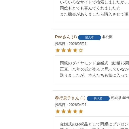
いろいろなサイトで検索しましたが、
同僚もとても喜んでくれました☆

また機会がありましたら購入させて頂
Red
1
非公開
購入者
投稿日
2026/05/21
両親のダイヤモンド金婚式（結婚75周
正直、75年の式があると思っていな
孝行息子
1
茨城県
40
購入者
投稿日
2026/04/21
金婚式のお祝品として両親にプレゼント