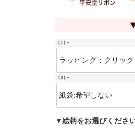
【１】
(
必
須
)
【２】
(
必
須
)
▼絵柄をお選びくださ