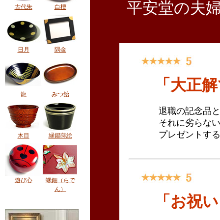
平安堂の夫
古代朱
白檀
日月
隅金
龍
みつ飴
木目
縁錫蒔絵
遊び心
螺鈿（らで
ん）