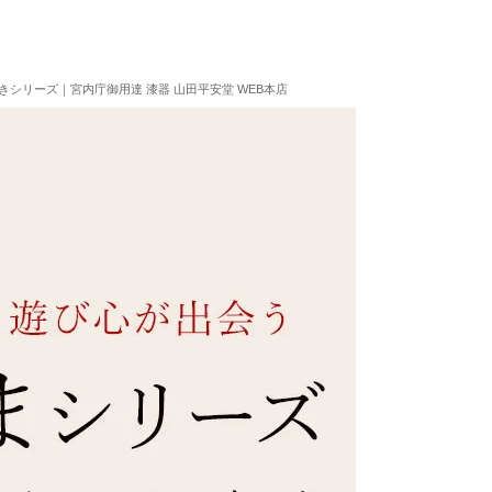
きシリーズ｜宮内庁御用達 漆器 山田平安堂 WEB本店