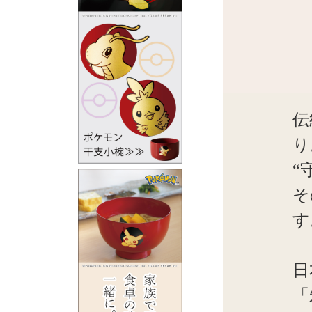
伝
り
“
そ
す
日
「