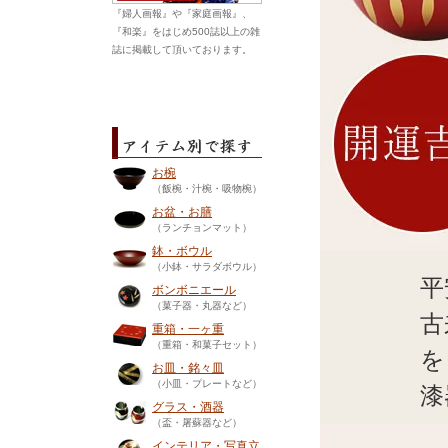
『婦人画報』や『家庭画報』、
『和楽』をはじめ500誌以上の雑
誌に掲載して頂いております。
お椀
（飯椀・汁椀・吸物椀）
お盆・お膳
（ランチョンマット）
鉢・ボウル
（小鉢・サラダボウル）
平
ボンボニエール
（菓子器・丸器など）
古
重箱・一ヶ重
（重箱・和菓子セット）
を
お皿・銘々皿
（小皿・プレートなど）
漆
グラス・酒器
（盃・屠蘇器など）
インテリア・写真立