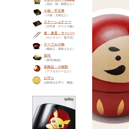
（花生・額・飾皿など）
小箱・手文庫
（小箱・文箱など）
ステーショナリー
（万年筆・デスク小物）
箸・箸置・サーバー
（カトラリー・菓子切）
テーブル小物
（楊枝入・薬味入など）
茶托
（茶托5枚組）
装飾品・小物類
（アクセサリーなど）
お守り
お財布のお守り「種銭」