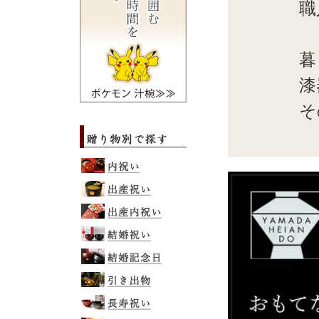
職
暮
漆
そ