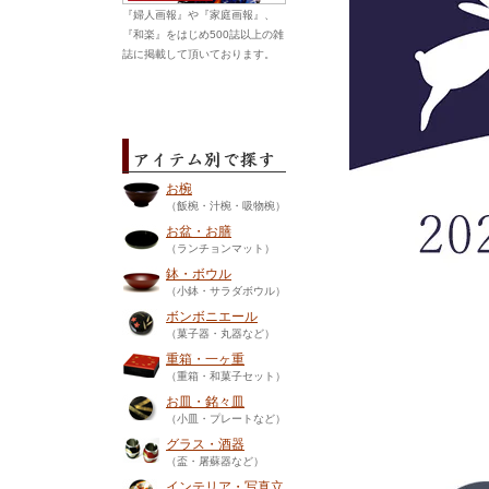
『婦人画報』や『家庭画報』、
『和楽』をはじめ500誌以上の雑
誌に掲載して頂いております。
お椀
（飯椀・汁椀・吸物椀）
お盆・お膳
（ランチョンマット）
鉢・ボウル
（小鉢・サラダボウル）
ボンボニエール
（菓子器・丸器など）
重箱・一ヶ重
（重箱・和菓子セット）
お皿・銘々皿
（小皿・プレートなど）
グラス・酒器
（盃・屠蘇器など）
インテリア・写真立