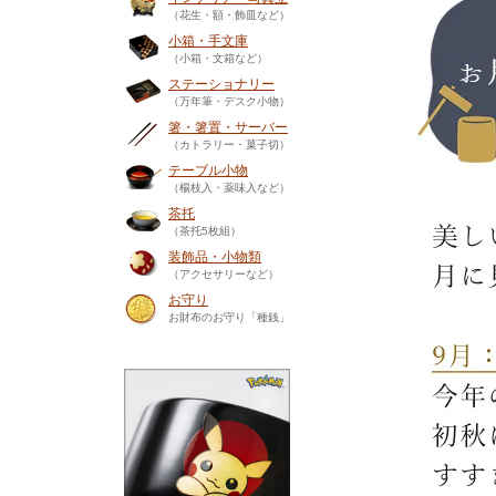
（花生・額・飾皿など）
小箱・手文庫
（小箱・文箱など）
ステーショナリー
（万年筆・デスク小物）
箸・箸置・サーバー
（カトラリー・菓子切）
テーブル小物
（楊枝入・薬味入など）
茶托
（茶托5枚組）
装飾品・小物類
（アクセサリーなど）
お守り
お財布のお守り「種銭」