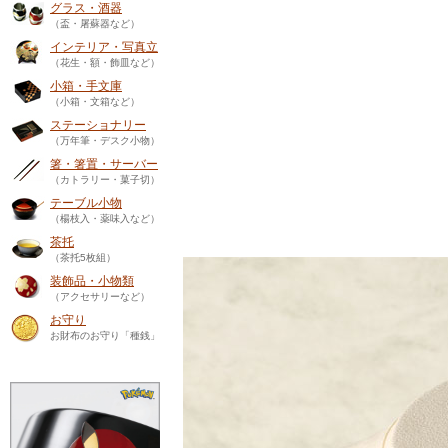
グラス・酒器
（盃・屠蘇器など）
インテリア・写真立
（花生・額・飾皿など）
小箱・手文庫
（小箱・文箱など）
ステーショナリー
（万年筆・デスク小物）
箸・箸置・サーバー
（カトラリー・菓子切）
テーブル小物
（楊枝入・薬味入など）
茶托
（茶托5枚組）
装飾品・小物類
（アクセサリーなど）
お守り
お財布のお守り「種銭」