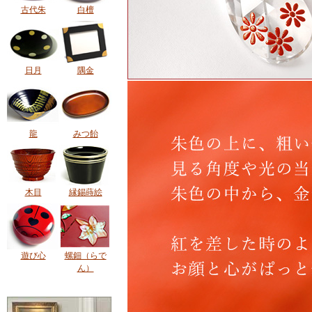
古代朱
白檀
日月
隅金
龍
みつ飴
木目
縁錫蒔絵
遊び心
螺鈿（らで
ん）