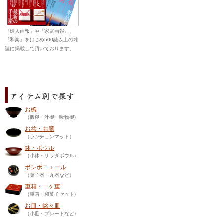
『婦人画報』や『家庭画報』、
『和楽』をはじめ500誌以上の雑
誌に掲載して頂いております。
お椀
（飯椀・汁椀・吸物椀）
お盆・お膳
（ランチョンマット）
鉢・ボウル
（小鉢・サラダボウル）
ボンボニエール
（菓子器・丸器など）
重箱・一ヶ重
（重箱・和菓子セット）
お皿・銘々皿
（小皿・プレートなど）