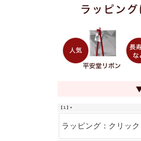
【１】
(
必
須
)