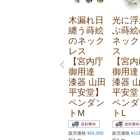
木漏れ日
光に浮
纏う蒔絵
ぶ蒔絵
のネック
ネック
レス
ス
【宮内庁
【宮内
御用達
御用
漆器 山田
漆器 
平安堂】
平安堂
ペンダン
ペンダ
トM
トL
販売価格
¥
55,000
販売価格
¥
12
〜
〜