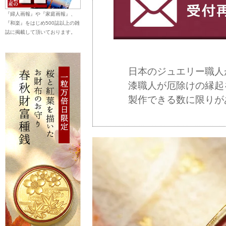
『婦人画報』や『家庭画報』、
『和楽』をはじめ500誌以上の雑
誌に掲載して頂いております。
日本のジュエリー職人
漆職人が厄除けの縁起
製作できる数に限りが