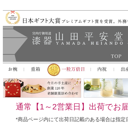
通常【1～2営業日】出荷でお
*商品ページ内にて出荷日記載のある場合は指定