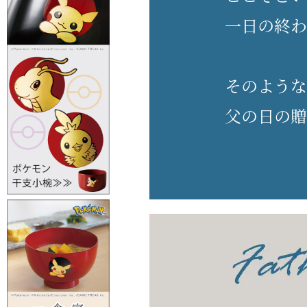
一日の終わ
そのような
父の日の贈