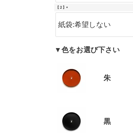
【２】
(
必
須
)
▼色をお選び下さい
朱
黒