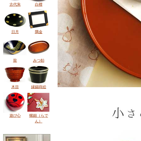
古代朱
白檀
日月
隅金
龍
みつ飴
木目
縁錫蒔絵
遊び心
螺鈿（らで
ん）