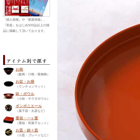
『婦人画報』や『家庭画報』、
『和楽』をはじめ500誌以上の雑
誌に掲載して頂いております。
お椀
（飯椀・汁椀・吸物椀）
お盆・お膳
（ランチョンマット）
鉢・ボウル
（小鉢・サラダボウル）
ボンボニエール
（菓子器・丸器など）
重箱・一ヶ重
（重箱・和菓子セット）
お皿・銘々皿
（小皿・プレートなど）