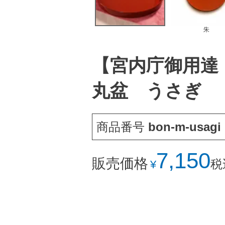
朱
【宮内庁御用達
丸盆 うさぎ
商品番号
bon-m-usagi
7,150
販売価格
税
¥