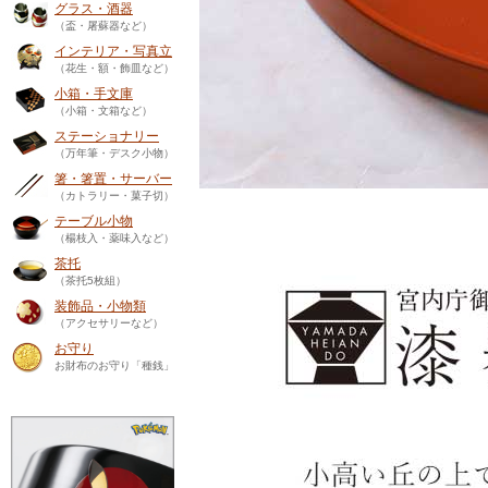
グラス・酒器
（盃・屠蘇器など）
インテリア・写真立
（花生・額・飾皿など）
小箱・手文庫
（小箱・文箱など）
ステーショナリー
（万年筆・デスク小物）
箸・箸置・サーバー
（カトラリー・菓子切）
テーブル小物
（楊枝入・薬味入など）
茶托
（茶托5枚組）
装飾品・小物類
（アクセサリーなど）
お守り
お財布のお守り「種銭」