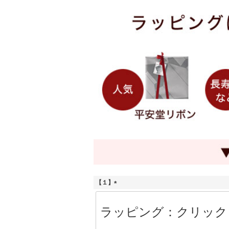
【１】
(
必
須
)