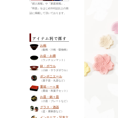
『婦人画報』や『家庭画報』、
『和楽』をはじめ500誌以上の雑
誌に掲載して頂いております。
お椀
（飯椀・汁椀・吸物椀）
お盆・お膳
（ランチョンマット）
鉢・ボウル
（小鉢・サラダボウル）
ボンボニエール
（菓子器・丸器など）
重箱・一ヶ重
（重箱・和菓子セット）
お皿・銘々皿
（小皿・プレートなど）
グラス・酒器
（盃・屠蘇器など）
インテリア・写真立