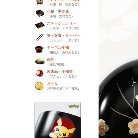
（花生・額・飾皿など）
小箱・手文庫
（小箱・文箱など）
ステーショナリー
（万年筆・デスク小物）
箸・箸置・サーバー
（カトラリー・菓子切）
テーブル小物
（楊枝入・薬味入など）
茶托
（茶托5枚組）
装飾品・小物類
（アクセサリーなど）
お守り
お財布のお守り「種銭」