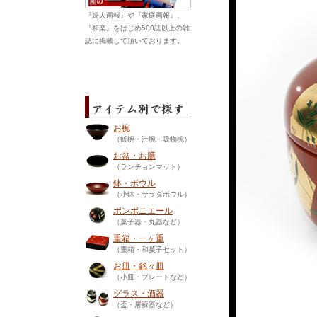
『婦人画報』や『家庭画報』、
『和楽』をはじめ500誌以上の雑
誌に掲載して頂いております。
お椀
（飯椀・汁椀・吸物椀）
お盆・お膳
（ランチョンマット）
鉢・ボウル
（小鉢・サラダボウル）
ボンボニエール
（菓子器・丸器など）
重箱・一ヶ重
（重箱・和菓子セット）
お皿・銘々皿
（小皿・プレートなど）
グラス・酒器
（盃・屠蘇器など）