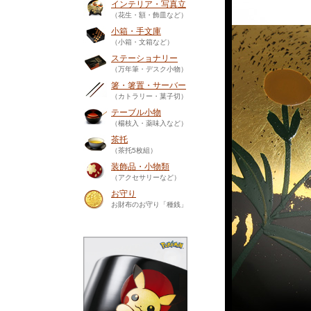
インテリア・写真立
（花生・額・飾皿など）
小箱・手文庫
（小箱・文箱など）
ステーショナリー
（万年筆・デスク小物）
箸・箸置・サーバー
（カトラリー・菓子切）
テーブル小物
（楊枝入・薬味入など）
茶托
（茶托5枚組）
装飾品・小物類
（アクセサリーなど）
お守り
お財布のお守り「種銭」