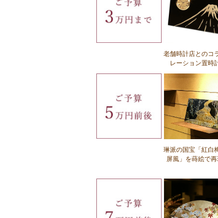
Ｑ：名入れに対応していない商品はあり
すか？
Ｑ：英字は対応していますか？
老舗時計店とのコ
レーション置時
Ｑ：名入れの種類の違いを教えてくだ
い。
琳派の国宝「紅白
屏風」を蒔絵で再
Ｑ：名入れの費用はいくらですか？