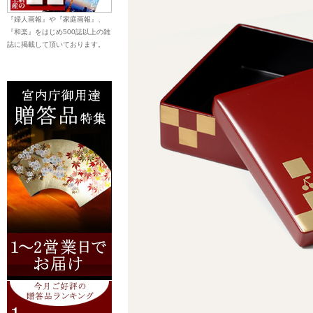
『婦人画報』や『家庭画報』、
『和楽』をはじめ500誌以上の雑
誌に掲載して頂いております。