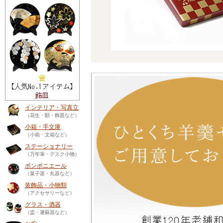
インテリア・写真立
（花生・額・飾皿など）
小箱・手文庫
（小箱・文箱など）
ステーショナリー
（万年筆・デスク小物）
ボンボニエール
（菓子器・丸器など）
装飾品・小物類
（アクセサリーなど）
グラス・酒器
（盃・屠蘇器など）