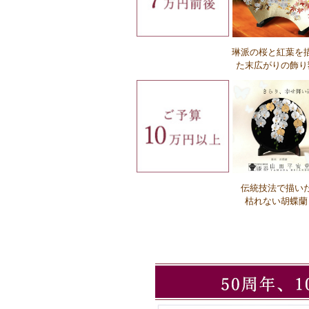
琳派の桜と紅葉を
Ｑ：名入れにかかる時間はどれぐらいで
た末広がりの飾り
か？
Ｑ：名入れの注文方法を教えてください
伝統技法で描い
Ｑ：企業ロゴの注文方法を教えてくだ
枯れない胡蝶蘭
い。
Ｑ：必要なロゴデータの形式を教えてく
さい。