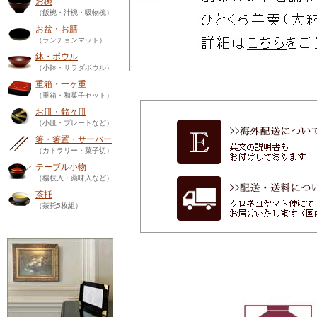
お椀
（飯椀・汁椀・吸物椀）
お盆・お膳
（ランチョンマット）
鉢・ボウル
（小鉢・サラダボウル）
重箱・一ヶ重
（重箱・和菓子セット）
お皿・銘々皿
（小皿・プレートなど）
箸・箸置・サーバー
（カトラリー・菓子切）
テーブル小物
（楊枝入・薬味入など）
茶托
（茶托5枚組）