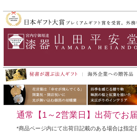
ペー
ジト
ップ
へ
通常【1～2営業日】出荷でお
*商品ページ内にて出荷日記載のある場合は指定