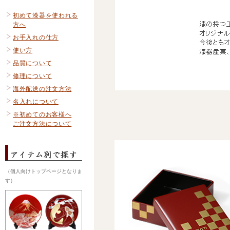
初めて漆器を使われる
方へ
お手入れの仕方
使い方
品質について
修理について
海外配送の注文方法
名入れについて
※初めてのお客様へ
ご注文方法について
（個人向けトップページとなりま
す）