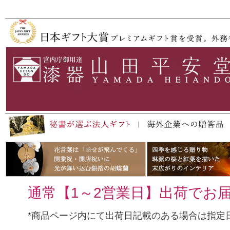
ペー
ジト
ップ
へ
通常【1～2営業日】出荷でお
*商品ページ内にて出荷日記載のある場合は指定