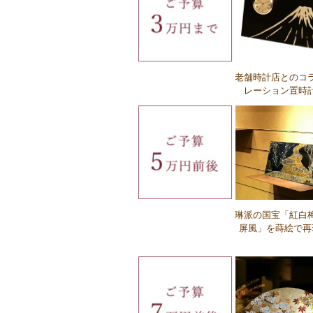
Ｑ：名入れに対応していない商品はあり
すか？
Ｑ：英字は対応していますか？
老舗時計店とのコ
レーション置時
Ｑ：名入れの種類の違いを教えてくだ
い。
琳派の国宝「紅白
屏風」を蒔絵で再
Ｑ：名入れの費用はいくらですか？