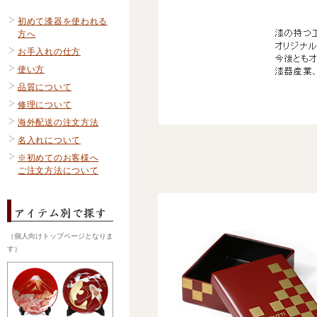
初めて漆器を使われる
方へ
お手入れの仕方
使い方
品質について
修理について
海外配送の注文方法
名入れについて
※初めてのお客様へ
ご注文方法について
（個人向けトップページとなりま
す）