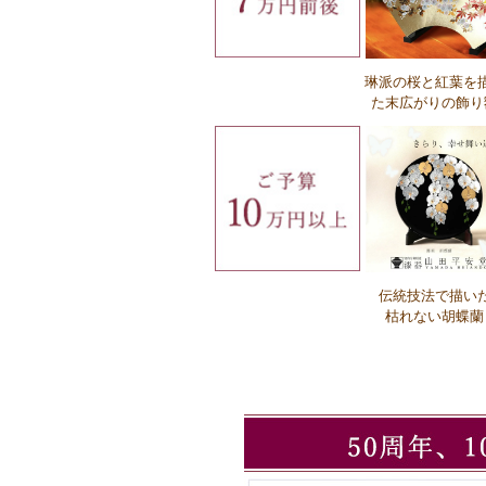
琳派の桜と紅葉を
Ｑ：名入れにかかる時間はどれぐらいで
た末広がりの飾り
か？
Ｑ：名入れの注文方法を教えてください
伝統技法で描い
Ｑ：企業ロゴの注文方法を教えてくだ
枯れない胡蝶蘭
い。
Ｑ：必要なロゴデータの形式を教えてく
さい。