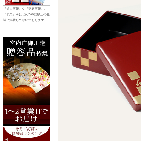
『婦人画報』や『家庭画報』、
『和楽』をはじめ500誌以上の雑
誌に掲載して頂いております。