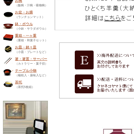
お椀
（飯椀・汁椀・吸物椀）
お盆・お膳
（ランチョンマット）
鉢・ボウル
（小鉢・サラダボウル）
重箱・一ヶ重
（重箱・和菓子セット）
お皿・銘々皿
（小皿・プレートなど）
箸・箸置・サーバー
（カトラリー・菓子切）
テーブル小物
（楊枝入・薬味入など）
茶托
（茶托5枚組）