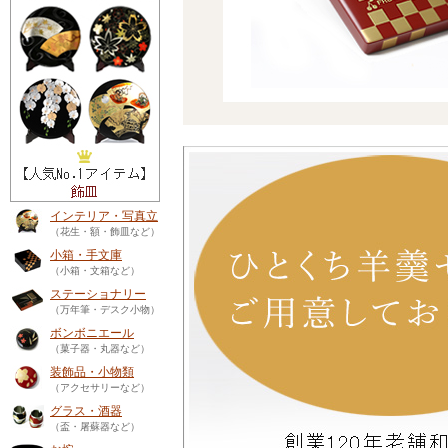
インテリア・写真立
（花生・額・飾皿など）
小箱・手文庫
（小箱・文箱など）
ステーショナリー
（万年筆・デスク小物）
ボンボニエール
（菓子器・丸器など）
装飾品・小物類
（アクセサリーなど）
グラス・酒器
（盃・屠蘇器など）