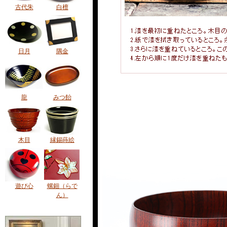
古代朱
白檀
日月
隅金
龍
みつ飴
木目
縁錫蒔絵
遊び心
螺鈿（らで
ん）