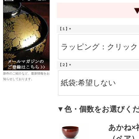
【１】
(
必
須
)
【２】
(
新作のご紹介など、最新情報をお
必
知らせしております。
須
)
▼色・個数をお選びく
あかね×
（ペア）