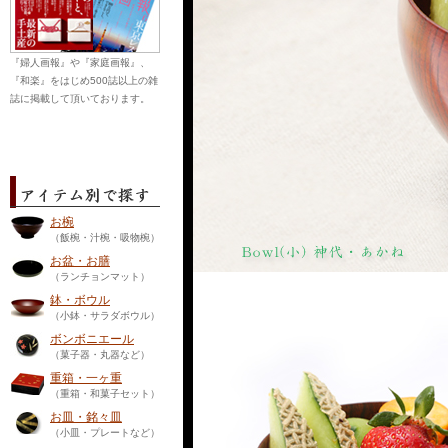
『婦人画報』や『家庭画報』、
『和楽』をはじめ500誌以上の雑
誌に掲載して頂いております。
お椀
（飯椀・汁椀・吸物椀）
お盆・お膳
（ランチョンマット）
鉢・ボウル
（小鉢・サラダボウル）
ボンボニエール
（菓子器・丸器など）
重箱・一ヶ重
（重箱・和菓子セット）
お皿・銘々皿
（小皿・プレートなど）