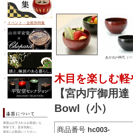
イベント・企画別特集
あかね×神代（ペ
木目を楽しむ軽
【宮内庁御用達
Bowl（小）
漆器はお手入れもお取扱いも
簡単です。是非気軽に、
商品番号
hc003-
身近にお取扱いください。