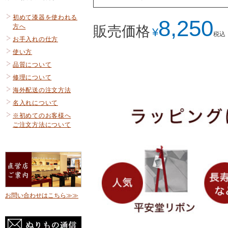
初めて漆器を使われる
8,250
方へ
販売価格
¥
税込
お手入れの仕方
使い方
品質について
修理について
海外配送の注文方法
名入れについて
※初めてのお客様へ
ご注文方法について
お問い合わせはこちら≫≫