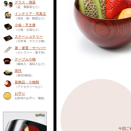
グラス・酒器
（盃・屠蘇器など）
インテリア・写真立
（花生・額・飾皿など）
小箱・手文庫
（小箱・文箱など）
ステーショナリー
（万年筆・デスク小物）
箸・箸置・サーバー
（カトラリー・菓子切）
テーブル小物
（楊枝入・薬味入など）
茶托
（茶托5枚組）
装飾品・小物類
（アクセサリーなど）
お守り
お財布のお守り「種銭」