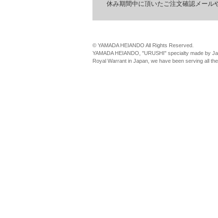
休み期間中に頂いたご注文確認メールやお
© YAMADA HEIANDO All Rights Reserved.
YAMADA HEIANDO, "URUSHI" specialty made by Jap
Royal Warrant in Japan, we have been serving all th