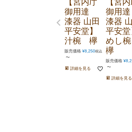
【宮内庁
【宮内
御用達
御用
漆器 山田
漆器 
平安堂】
平安堂
汁椀 欅
めし
欅
販売価格
¥
8,250
税込
〜
販売価格
¥
8,
〜
詳細を見る
詳細を見る