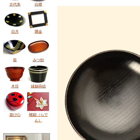
古代朱
白檀
日月
隅金
龍
みつ飴
木目
縁錫蒔絵
遊び心
螺鈿（らで
ん）