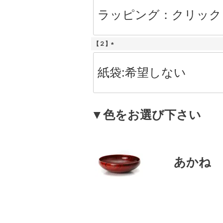
必
須
)
【２】
(
必
須
)
▼色をお選び下さい
あかね