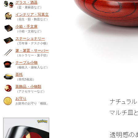
グラス・酒器
（盃・屠蘇器など）
インテリア・写真立
（花生・額・飾皿など）
小箱・手文庫
（小箱・文箱など）
ステーショナリー
（万年筆・デスク小物）
箸・箸置・サーバー
（カトラリー・菓子切）
テーブル小物
（楊枝入・薬味入など）
茶托
（茶托5枚組）
装飾品・小物類
（アクセサリーなど）
お守り
お財布のお守り「種銭」