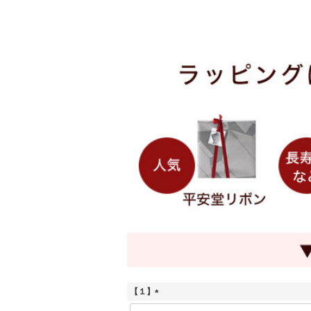
【１】
(