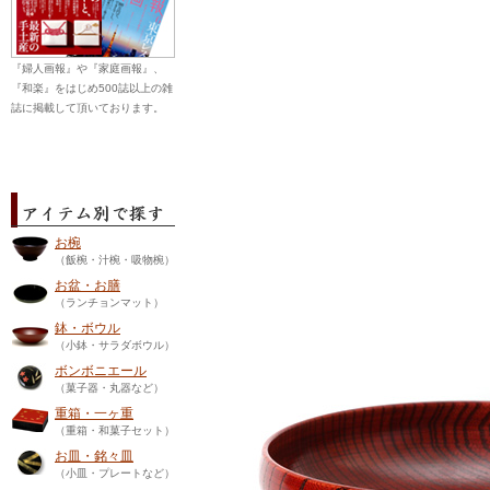
『婦人画報』や『家庭画報』、
『和楽』をはじめ500誌以上の雑
誌に掲載して頂いております。
お椀
（飯椀・汁椀・吸物椀）
お盆・お膳
（ランチョンマット）
鉢・ボウル
（小鉢・サラダボウル）
ボンボニエール
（菓子器・丸器など）
重箱・一ヶ重
（重箱・和菓子セット）
お皿・銘々皿
（小皿・プレートなど）