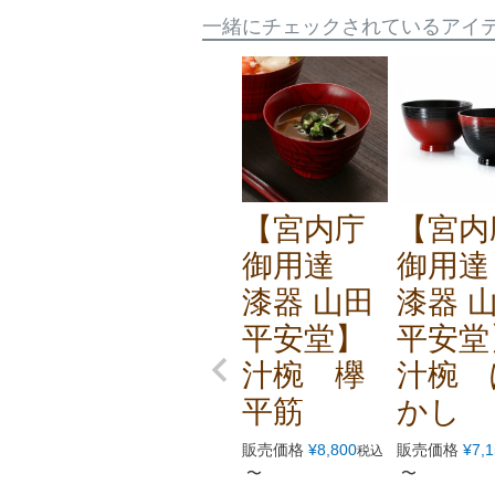
一緒にチェックされているアイ
【宮内庁
【宮内
御用達
御用
漆器 山田
漆器 
平安堂】
平安堂
汁椀 欅
汁椀 
平筋
かし
販売価格
¥
8,800
販売価格
¥
7,
税込
〜
〜