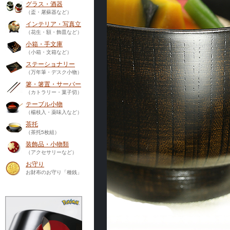
グラス・酒器
（盃・屠蘇器など）
インテリア・写真立
（花生・額・飾皿など）
小箱・手文庫
（小箱・文箱など）
ステーショナリー
（万年筆・デスク小物）
箸・箸置・サーバー
（カトラリー・菓子切）
テーブル小物
（楊枝入・薬味入など）
茶托
（茶托5枚組）
装飾品・小物類
（アクセサリーなど）
お守り
お財布のお守り「種銭」