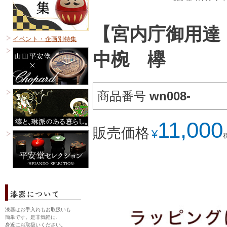
【宮内庁御用達
イベント・企画別特集
中椀 欅
商品番号
wn008-
11,000
販売価格
¥
漆器はお手入れもお取扱いも
簡単です。是非気軽に、
身近にお取扱いください。