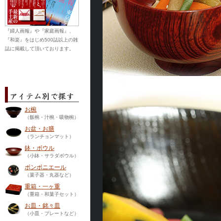
『婦人画報』や『家庭画報』、
『和楽』をはじめ500誌以上の雑
誌に掲載して頂いております。
お椀
（飯椀・汁椀・吸物椀）
お盆・お膳
（ランチョンマット）
鉢・ボウル
（小鉢・サラダボウル）
ボンボニエール
（菓子器・丸器など）
重箱・一ヶ重
（重箱・和菓子セット）
お皿・銘々皿
（小皿・プレートなど）