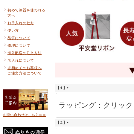
初めて漆器を使われる
方へ
お手入れの仕方
使い方
品質について
修理について
海外配送の注文方法
名入れについて
※初めてのお客様へ
ご注文方法について
【１】
(
必
須
)
お問い合わせはこちら≫≫
【２】
(