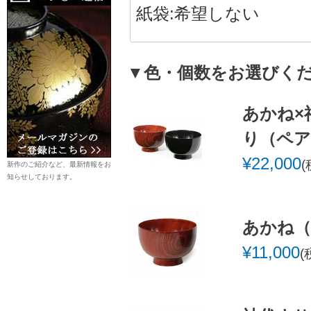
必
須
)
▼色・個数をお選びく
あかね×
り（ペア
¥
22,000
新作のご紹介など、最新情報をお
知らせしております。
あかね（
¥
11,000