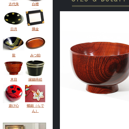
古代朱
白檀
日月
隅金
龍
みつ飴
木目
縁錫蒔絵
遊び心
螺鈿（らで
ん）