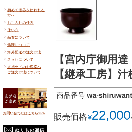
初めて漆器を使われる
方へ
お手入れの仕方
使い方
品質について
修理について
海外配送の注文方法
【宮内庁御用達
名入れについて
※初めてのお客様へ
【継承工房】汁
ご注文方法について
商品番号
wa-shiruwan
22,000
お問い合わせはこちら≫≫
販売価格
¥