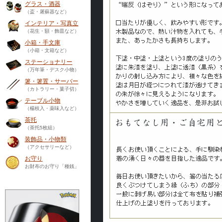
グラス・酒器
（盃・屠蘇器など）
インテリア・写真立
（花生・額・飾皿など）
小箱・手文庫
（小箱・文箱など）
ステーショナリー
（万年筆・デスク小物）
箸・箸置・サーバー
（カトラリー・菓子切）
テーブル小物
（楊枝入・薬味入など）
茶托
（茶托5枚組）
装飾品・小物類
（アクセサリーなど）
お守り
お財布のお守り「種銭」