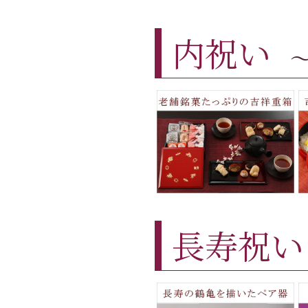
内祝い
長寿祝い