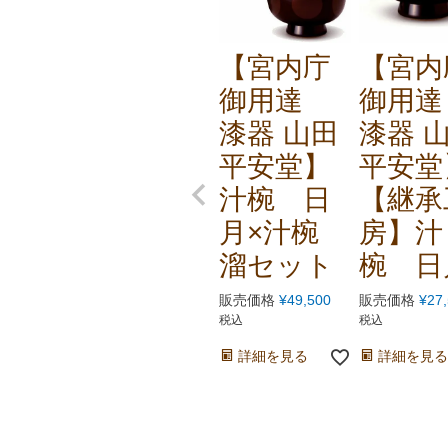
【宮内庁
【宮内
御用達
御用
漆器 山田
漆器 
平安堂】
平安堂
汁椀 日
【継承
月×汁椀
房】汁
溜セット
椀 日
販売価格
¥
49,500
販売価格
¥
27
税込
税込
詳細を見る
詳細を見る