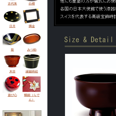
古代朱
白檀
日月
隅金
龍
みつ飴
木目
縁錫蒔絵
遊び心
螺鈿（らで
ん）