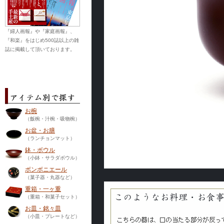
『婦人画報』や『家庭画報』、
『和楽』をはじめ500誌以上の雑
誌に掲載して頂いております。
お椀
（飯椀・汁椀・吸物椀）
お盆・お膳
（ランチョンマット）
鉢・ボウル
（小鉢・サラダボウル）
ボンボニエール
（菓子器・丸器など）
重箱・一ヶ重
（重箱・和菓子セット）
お皿・銘々皿
（小皿・プレートなど）