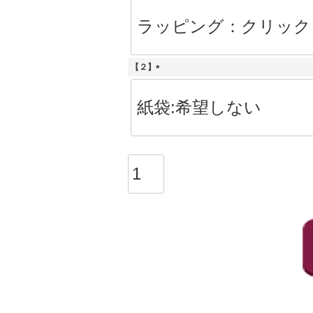
(
必
須
)
【２】
(
必
須
)