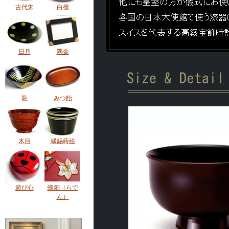
古代朱
白檀
日月
隅金
龍
みつ飴
木目
縁錫蒔絵
遊び心
螺鈿（らで
ん）