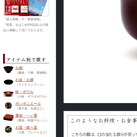
『婦人画報』や『家庭画報』、
『和楽』をはじめ500誌以上の雑
誌に掲載して頂いております。
お椀
（飯椀・汁椀・吸物椀）
お盆・お膳
（ランチョンマット）
鉢・ボウル
（小鉢・サラダボウル）
ボンボニエール
（菓子器・丸器など）
重箱・一ヶ重
（重箱・和菓子セット）
お皿・銘々皿
（小皿・プレートなど）