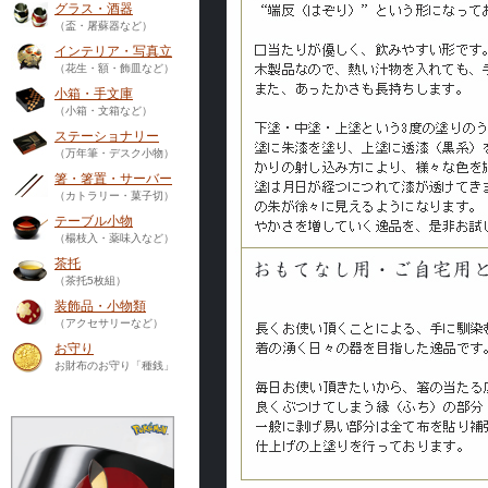
グラス・酒器
（盃・屠蘇器など）
インテリア・写真立
（花生・額・飾皿など）
小箱・手文庫
（小箱・文箱など）
ステーショナリー
（万年筆・デスク小物）
箸・箸置・サーバー
（カトラリー・菓子切）
テーブル小物
（楊枝入・薬味入など）
茶托
（茶托5枚組）
装飾品・小物類
（アクセサリーなど）
お守り
お財布のお守り「種銭」