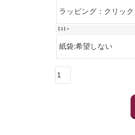
(
必
須
)
【２】
(
必
須
)