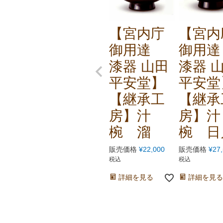
【宮内庁
【宮内
御用達
御用
漆器 山田
漆器 
平安堂】
平安堂
【継承工
【継承
房】汁
房】汁
椀 溜
椀 日
販売価格
¥
22,000
販売価格
¥
27
税込
税込
詳細を見る
詳細を見る