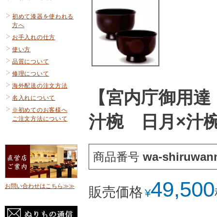
初めて漆器を使われる
方へ
お手入れの仕方
使い方
品質について
修理について
海外配送の注文方法
【宮内庁御用達
名入れについて
※初めてのお客様へ
汁椀 日月×汁
ご注文方法について
商品番号
wa-shiruwan
49,500
お問い合わせはこちら≫≫
販売価格
¥