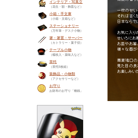
インテリア・写真立
（花生・額・飾皿など）
小箱・手文庫
（小箱・文箱など）
ステーショナリー
（万年筆・デスク小物）
箸・箸置・サーバー
（カトラリー・菓子切）
テーブル小物
（楊枝入・薬味入など）
茶托
（茶托5枚組）
装飾品・小物類
（アクセサリーなど）
お守り
お財布のお守り「種銭」