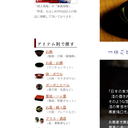
『婦人画報』や『家庭画報』、
『和楽』をはじめ500誌以上の雑
誌に掲載して頂いております。
お椀
（飯椀・汁椀・吸物椀）
お盆・お膳
（ランチョンマット）
鉢・ボウル
（小鉢・サラダボウル）
ボンボニエール
（菓子器・丸器など）
重箱・一ヶ重
（重箱・和菓子セット）
お皿・銘々皿
（小皿・プレートなど）
グラス・酒器
（盃・屠蘇器など）