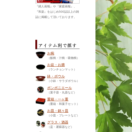
『婦人画報』や『家庭画報』、
『和楽』をはじめ500誌以上の雑
誌に掲載して頂いております。
お椀
（飯椀・汁椀・吸物椀）
お盆・お膳
（ランチョンマット）
鉢・ボウル
（小鉢・サラダボウル）
ボンボニエール
（菓子器・丸器など）
重箱・一ヶ重
（重箱・和菓子セット）
お皿・銘々皿
（小皿・プレートなど）
グラス・酒器
（盃・屠蘇器など）