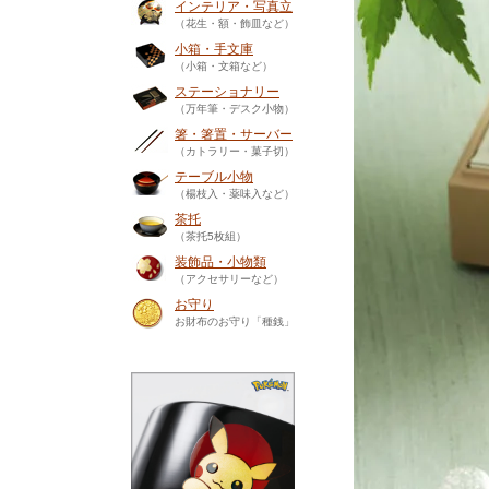
インテリア・写真立
（花生・額・飾皿など）
小箱・手文庫
（小箱・文箱など）
ステーショナリー
（万年筆・デスク小物）
箸・箸置・サーバー
（カトラリー・菓子切）
テーブル小物
（楊枝入・薬味入など）
茶托
（茶托5枚組）
装飾品・小物類
（アクセサリーなど）
お守り
お財布のお守り「種銭」