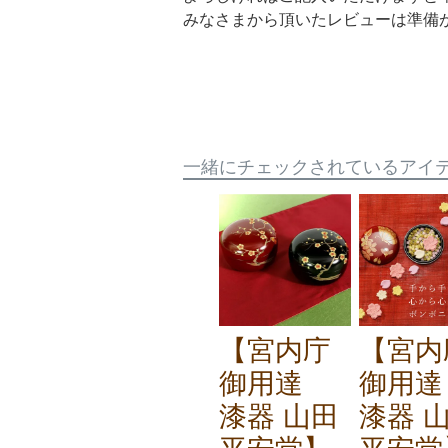
みなさまから頂いたレビューは準備
一緒にチェックされているアイ
【宮内庁
【宮内
御用達
御用
漆器 山田
漆器 