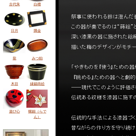
古代朱
白檀
日月
隅金
龍
みつ飴
木目
縁錫蒔絵
遊び心
螺鈿（らで
ん）