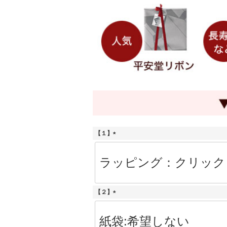
【１】
(
必
須
)
【２】
(
必
須