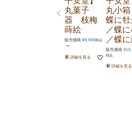
平安堂】
平安堂
丸菓子
丸小
器 枝梅
蝶に牡
蒔絵
／蝶に
／蝶に
販売価格
¥
9,900
税込
〜
販売価格
¥
19
税込
詳細を見る
詳細を見る