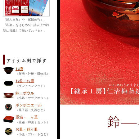
『婦人画報』や『家庭画報』、
『和楽』をはじめ500誌以上の雑
誌に掲載して頂いております。
お椀
（飯椀・汁椀・吸物椀）
お盆・お膳
（ランチョンマット）
鉢・ボウル
（小鉢・サラダボウル）
ボンボニエール
（菓子器・丸器など）
重箱・一ヶ重
（重箱・和菓子セット）
お皿・銘々皿
（小皿・プレートなど）