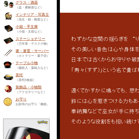
グラス・酒器
（盃・屠蘇器など）
インテリア・写真立
（花生・額・飾皿など）
小箱・手文庫
（小箱・文箱など）
ステーショナリー
（万年筆・デスク小物）
箸・箸置・サーバー
（カトラリー・菓子切）
テーブル小物
（楊枝入・薬味入など）
茶托
（茶托5枚組）
装飾品・小物類
（アクセサリーなど）
お守り
お財布のお守り「種銭」