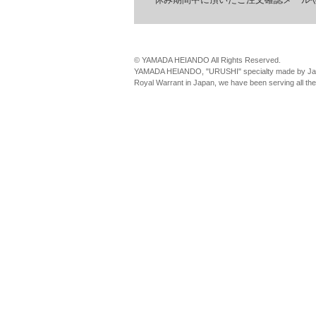
© YAMADA HEIANDO All Rights Reserved.
YAMADA HEIANDO, "URUSHI" specialty made by Jap
Royal Warrant in Japan, we have been serving all th