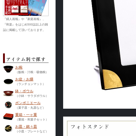
『婦人画報』や『家庭画報』、
『和楽』をはじめ500誌以上の雑
誌に掲載して頂いております。
お椀
（飯椀・汁椀・吸物椀）
お盆・お膳
（ランチョンマット）
鉢・ボウル
（小鉢・サラダボウル）
ボンボニエール
（菓子器・丸器など）
重箱・一ヶ重
（重箱・和菓子セット）
お皿・銘々皿
（小皿・プレートなど）