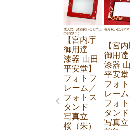
成人式、結婚祝いなど門出
長寿祝いにおすす
のお祝いに
【宮内庁
【宮内
御用達
御用
漆器 山田
漆器 
平安堂】
平安堂
フォトフ
フォト
レーム／
レーム
フォトス
フォト
タンド
タンド
写真立
写真
桜（朱）