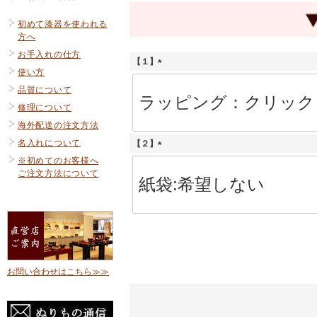
初めて漆器を使われる
方へ
お手入れの仕方
【１】
使い方
(
必
品質について
須
修理について
)
海外配送の注文方法
名入れについて
【２】
(
※初めてのお客様へ
必
ご注文方法について
須
)
お問い合わせはこちら≫≫