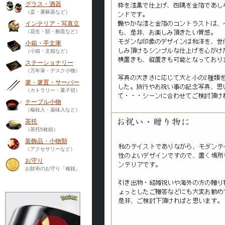
グラス・酒器
（盃・屠蘇器など）
インテリア・写真立
（花生・額・飾皿など）
小箱・手文庫
（小箱・文箱など）
ステーショナリー
（万年筆・デスク小物）
箸・箸置・サーバー
（カトラリー・菓子切）
テーブル小物
（楊枝入・薬味入など）
茶托
（茶托5枚組）
装飾品・小物類
（アクセサリーなど）
お守り
お財布のお守り「種銭」