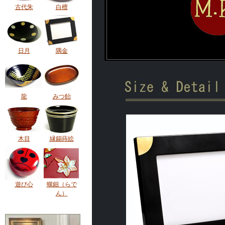
古代朱
白檀
日月
隅金
龍
みつ飴
木目
縁錫蒔絵
遊び心
螺鈿（らで
ん）