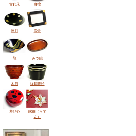
古代朱
白檀
日月
隅金
龍
みつ飴
木目
縁錫蒔絵
遊び心
螺鈿（らで
ん）