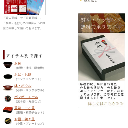
『婦人画報』や『家庭画報』、
『和楽』をはじめ500誌以上の雑
誌に掲載して頂いております。
お椀
（飯椀・汁椀・吸物椀）
お盆・お膳
（ランチョンマット）
鉢・ボウル
（小鉢・サラダボウル）
ボンボニエール
（菓子器・丸器など）
重箱・一ヶ重
（重箱・和菓子セット）
お皿・銘々皿
（小皿・プレートなど）