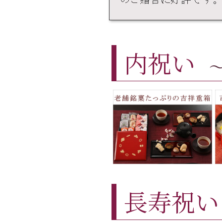
内祝い
長寿祝い