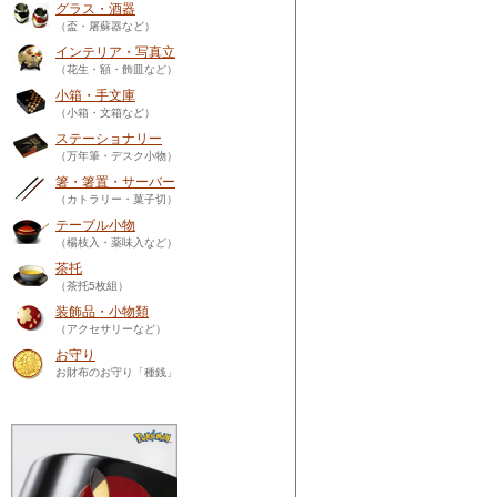
グラス・酒器
（盃・屠蘇器など）
インテリア・写真立
（花生・額・飾皿など）
小箱・手文庫
（小箱・文箱など）
ステーショナリー
（万年筆・デスク小物）
箸・箸置・サーバー
（カトラリー・菓子切）
テーブル小物
（楊枝入・薬味入など）
茶托
（茶托5枚組）
装飾品・小物類
（アクセサリーなど）
お守り
お財布のお守り「種銭」