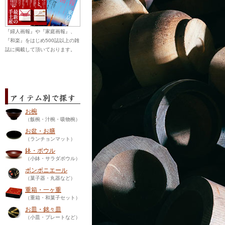
『婦人画報』や『家庭画報』、
『和楽』をはじめ500誌以上の雑
誌に掲載して頂いております。
お椀
（飯椀・汁椀・吸物椀）
お盆・お膳
（ランチョンマット）
鉢・ボウル
（小鉢・サラダボウル）
ボンボニエール
（菓子器・丸器など）
重箱・一ヶ重
（重箱・和菓子セット）
お皿・銘々皿
（小皿・プレートなど）