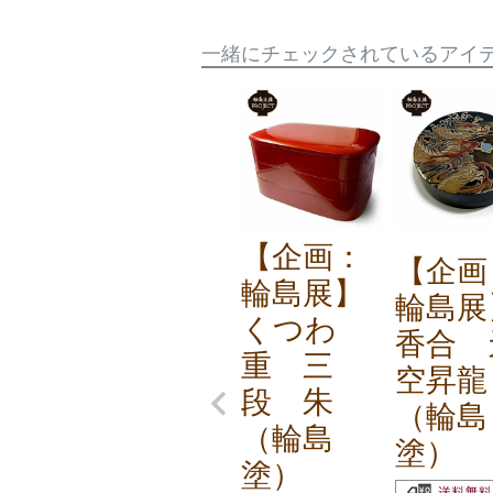
一緒にチェックされているアイ
【企画：
【企画
輪島展】
輪島展
くつわ
香合 
重 三
空昇龍
段 朱
（輪島
（輪島
塗）
塗）