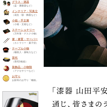
グラス・酒器
（盃・屠蘇器など）
インテリア・写真立
（花生・額・飾皿など）
小箱・手文庫
（小箱・文箱など）
ステーショナリー
（万年筆・デスク小物）
箸・箸置・サーバー
（カトラリー・菓子切）
テーブル小物
（楊枝入・薬味入など）
茶托
（茶托5枚組）
装飾品・小物類
（アクセサリーなど）
お守り
お財布のお守り「種銭」