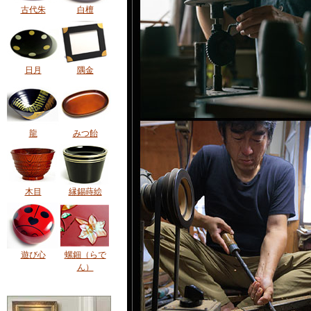
古代朱
白檀
日月
隅金
龍
みつ飴
木目
縁錫蒔絵
遊び心
螺鈿（らで
ん）