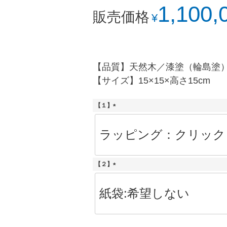
1,100,
販売価格
¥
【品質】天然木／漆塗（輪島塗
【サイズ】15×15×高さ15cm
【１】
(
必
須
)
【２】
(
必
須
)