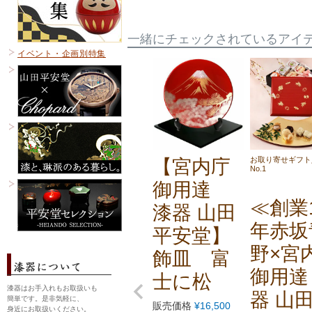
一緒にチェックされているアイ
イベント・企画別特集
お取り寄せギフト
【宮内庁
No.1
御用達
≪創業1
漆器 山田
年赤坂
平安堂】
野×宮
飾皿 富
御用達
士に松
漆器はお手入れもお取扱いも
器 山
簡単です。是非気軽に、
販売価格
¥
16,500
身近にお取扱いください。