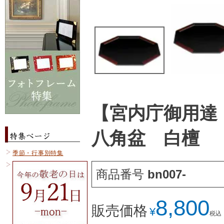
【宮内庁御用達
八角盆 白檀
季節・行事別特集
商品番号
bn007-
8,800
販売価格
¥
税込