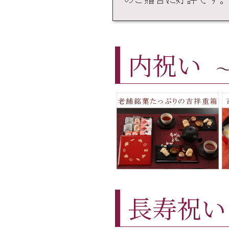
内祝い
長寿祝い