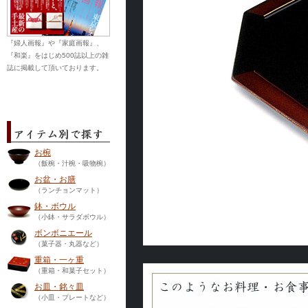
『婦人画報』や『家庭画報』、
『和楽』をはじめ500誌以上の雑
誌に掲載して頂いております。
お椀
（飯椀・汁椀・吸物椀）
お盆・お膳
（ランチョンマット）
鉢・ボウル
（小鉢・サラダボウル）
ボンボニエール
（菓子器・丸器など）
重箱・一ヶ重
（重箱・和菓子セット）
お皿・銘々皿
（小皿・プレートなど）