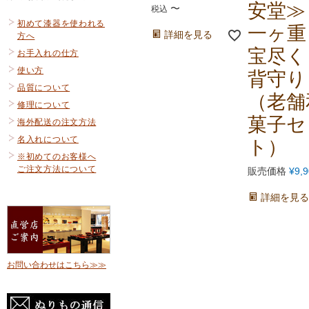
安堂≫
〜
税込
初めて漆器を使われる
一ヶ
詳細を見る
方へ
宝尽く
お手入れの仕方
使い方
背守り
品質について
（老舗
修理について
菓子セ
海外配送の注文方法
名入れについて
ト）
※初めてのお客様へ
ご注文方法について
販売価格
¥
9,
詳細を見る
お問い合わせはこちら≫≫