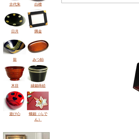
古代朱
白檀
日月
隅金
龍
みつ飴
木目
縁錫蒔絵
遊び心
螺鈿（らで
ん）