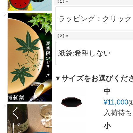
【１】
(
必
須
)
【２】
(
必
須
)
▼サイズをお選びくだ
中
¥
11,000
入荷待ち
小