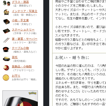
グラス・酒器
（盃・屠蘇器など）
インテリア・写真立
（花生・額・飾皿など）
小箱・手文庫
（小箱・文箱など）
ステーショナリー
（万年筆・デスク小物）
箸・箸置・サーバー
（カトラリー・菓子切）
テーブル小物
（楊枝入・薬味入など）
茶托
（茶托5枚組）
装飾品・小物類
（アクセサリーなど）
お守り
お財布のお守り「種銭」