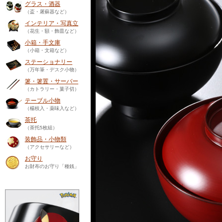
グラス・酒器
（盃・屠蘇器など）
インテリア・写真立
（花生・額・飾皿など）
小箱・手文庫
（小箱・文箱など）
ステーショナリー
（万年筆・デスク小物）
箸・箸置・サーバー
（カトラリー・菓子切）
テーブル小物
（楊枝入・薬味入など）
茶托
（茶托5枚組）
装飾品・小物類
（アクセサリーなど）
お守り
お財布のお守り「種銭」