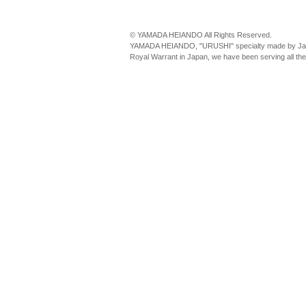
© YAMADA HEIANDO All Rights Reserved.
YAMADA HEIANDO, "URUSHI" specialty made by Jap
Royal Warrant in Japan, we have been serving all th