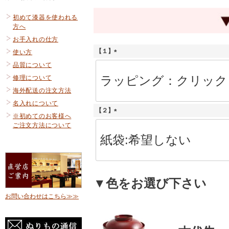
初めて漆器を使われる
方へ
お手入れの仕方
【１】
使い方
(
品質について
必
修理について
須
)
海外配送の注文方法
名入れについて
【２】
※初めてのお客様へ
(
ご注文方法について
必
須
)
▼色をお選び下さい
お問い合わせはこちら≫≫