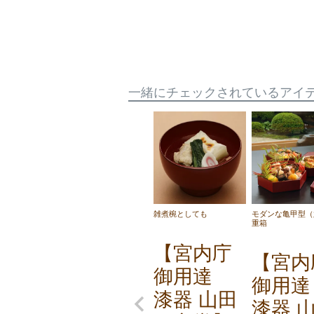
一緒にチェックされているアイ
雑煮椀としても
モダンな亀甲型（
重箱
【宮内庁
【宮内
御用達
御用
漆器 山田
漆器 