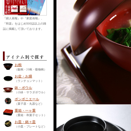
『婦人画報』や『家庭画報』、
『和楽』をはじめ500誌以上の雑
誌に掲載して頂いております。
お椀
（飯椀・汁椀・吸物椀）
お盆・お膳
（ランチョンマット）
鉢・ボウル
（小鉢・サラダボウル）
ボンボニエール
（菓子器・丸器など）
重箱・一ヶ重
（重箱・和菓子セット）
お皿・銘々皿
（小皿・プレートなど）