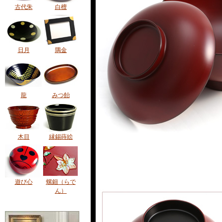
古代朱
白檀
日月
隅金
龍
みつ飴
木目
縁錫蒔絵
遊び心
螺鈿（らで
ん）