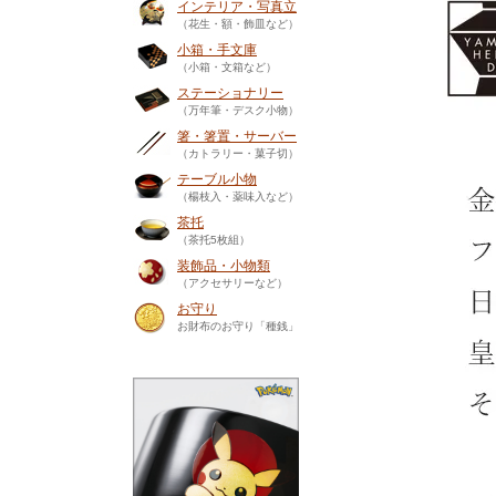
インテリア・写真立
（花生・額・飾皿など）
小箱・手文庫
（小箱・文箱など）
ステーショナリー
（万年筆・デスク小物）
箸・箸置・サーバー
（カトラリー・菓子切）
テーブル小物
（楊枝入・薬味入など）
茶托
（茶托5枚組）
装飾品・小物類
（アクセサリーなど）
お守り
お財布のお守り「種銭」