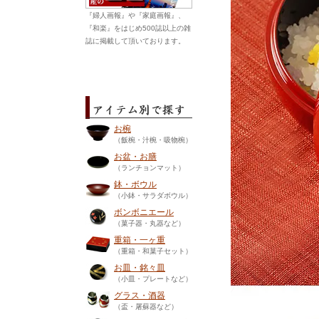
『婦人画報』や『家庭画報』、
『和楽』をはじめ500誌以上の雑
誌に掲載して頂いております。
お椀
（飯椀・汁椀・吸物椀）
お盆・お膳
（ランチョンマット）
鉢・ボウル
（小鉢・サラダボウル）
ボンボニエール
（菓子器・丸器など）
重箱・一ヶ重
（重箱・和菓子セット）
お皿・銘々皿
（小皿・プレートなど）
グラス・酒器
（盃・屠蘇器など）