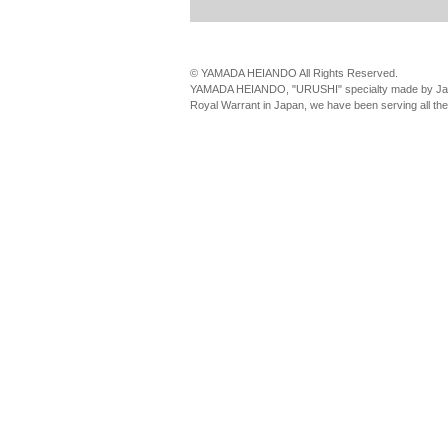
© YAMADA HEIANDO All Rights Reserved.
YAMADA HEIANDO, "URUSHI" specialty made by Jap
Royal Warrant in Japan, we have been serving all th