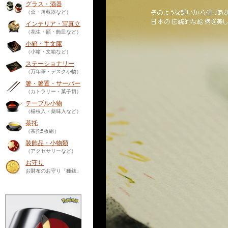
グラス・酒器
（盃・屠蘇器など）
インテリア・写真立
（花生・額・飾皿など）
小箱・手文庫
（小箱・文箱など）
ステーショナリー
（万年筆・デスク小物）
箸・箸置・サーバー
（カトラリー・菓子切）
テーブル小物
（楊枝入・薬味入など）
茶托
（茶托5枚組）
装飾品・小物類
（アクセサリーなど）
お守り
お財布のお守り「種銭」