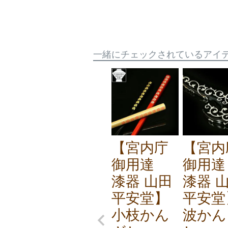
一緒にチェックされているアイ
【宮内庁
【宮内
御用達
御用
漆器 山田
漆器 
平安堂】
平安堂
小枝かん
波かん