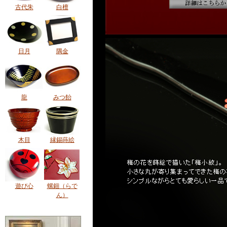
古代朱
白檀
日月
隅金
龍
みつ飴
木目
縁錫蒔絵
遊び心
螺鈿（らで
ん）