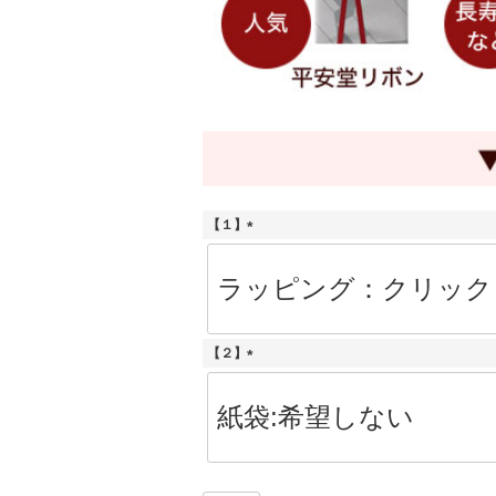
【１】
(
必
須
)
【２】
(
必
須
)