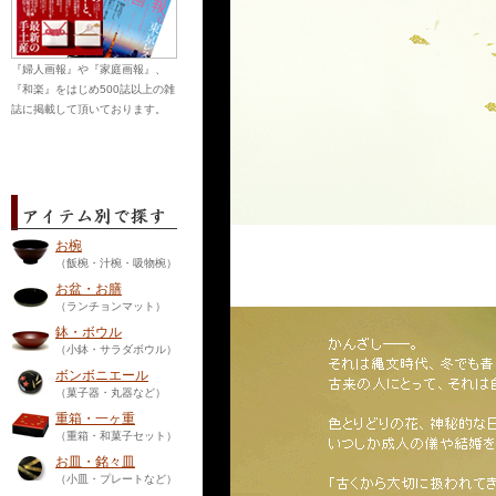
『婦人画報』や『家庭画報』、
『和楽』をはじめ500誌以上の雑
誌に掲載して頂いております。
お椀
（飯椀・汁椀・吸物椀）
お盆・お膳
（ランチョンマット）
鉢・ボウル
（小鉢・サラダボウル）
ボンボニエール
（菓子器・丸器など）
重箱・一ヶ重
（重箱・和菓子セット）
お皿・銘々皿
（小皿・プレートなど）