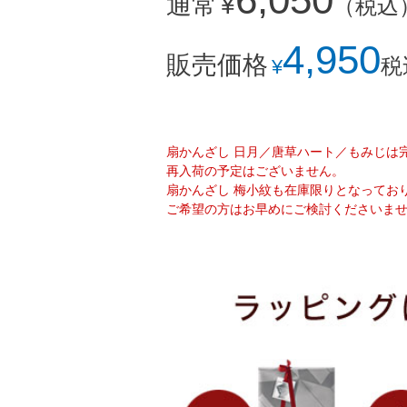
通常
¥
（税込
4,950
販売価格
税
¥
扇かんざし 日月／唐草ハート／もみじは
再入荷の予定はございません。
扇かんざし 梅小紋も在庫限りとなってお
ご希望の方はお早めにご検討くださいま