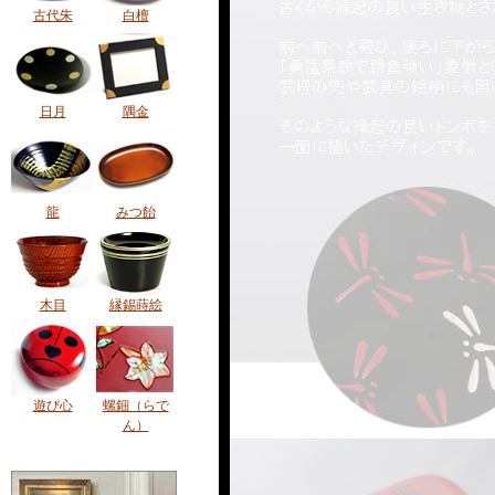
古代朱
白檀
日月
隅金
龍
みつ飴
木目
縁錫蒔絵
遊び心
螺鈿（らで
ん）