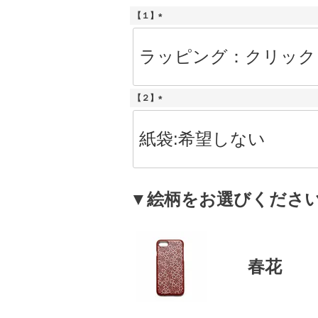
【１】
(
必
須
)
【２】
(
必
須
)
▼絵柄をお選びくださ
春花