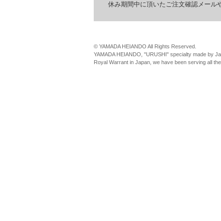
休み期間中に頂いたご注文確認メールやお
© YAMADA HEIANDO All Rights Reserved.
YAMADA HEIANDO, "URUSHI" specialty made by Jap
Royal Warrant in Japan, we have been serving all th