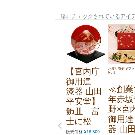
一緒にチェックされているアイ
お取り寄せギフト
【宮内庁
No.1
御用達
≪創業1
漆器 山田
年赤坂
平安堂】
野×宮
飾皿 富
御用達
士に松
器 山
販売価格
¥
16,500