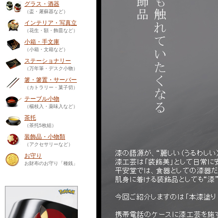
グラス・酒器
（盃・屠蘇器など）
インテリア・写真立
（花生・額・飾皿など）
小箱・手文庫
（小箱・文箱など）
ステーショナリー
（万年筆・デスク小物）
箸・箸置・サーバー
（カトラリー・菓子切）
テーブル小物
（楊枝入・薬味入など）
茶托
（茶托5枚組）
装飾品・小物類
（アクセサリーなど）
お守り
お財布のお守り「種銭」