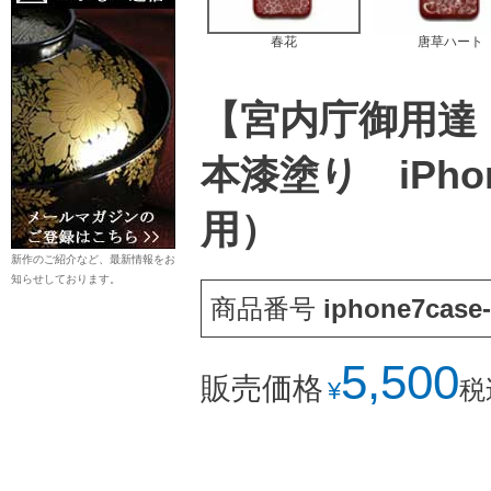
春花
唐草ハート
【宮内庁御用達
本漆塗り iPhon
用）
新作のご紹介など、最新情報をお
知らせしております。
商品番号
iphone7case-
5,500
販売価格
税
¥