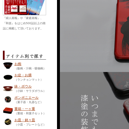
『婦人画報』や『家庭画報』、
『和楽』をはじめ500誌以上の雑
誌に掲載して頂いております。
お椀
（飯椀・汁椀・吸物椀）
お盆・お膳
（ランチョンマット）
鉢・ボウル
（小鉢・サラダボウル）
ボンボニエール
（菓子器・丸器など）
重箱・一ヶ重
（重箱・和菓子セット）
お皿・銘々皿
（小皿・プレートなど）