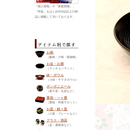
『婦人画報』や『家庭画報』、
『和楽』をはじめ500誌以上の雑
誌に掲載して頂いております。
お椀
（飯椀・汁椀・吸物椀）
お盆・お膳
（ランチョンマット）
鉢・ボウル
（小鉢・サラダボウル）
ボンボニエール
（菓子器・丸器など）
重箱・一ヶ重
（重箱・和菓子セット）
お皿・銘々皿
（小皿・プレートなど）
グラス・酒器
（盃・屠蘇器など）