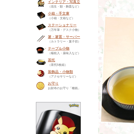
インテリア・写真立
（花生・額・飾皿など）
小箱・手文庫
（小箱・文箱など）
ステーショナリー
（万年筆・デスク小物）
箸・箸置・サーバー
（カトラリー・菓子切）
テーブル小物
（楊枝入・薬味入など）
茶托
（茶托5枚組）
装飾品・小物類
（アクセサリーなど）
お守り
お財布のお守り「種銭」