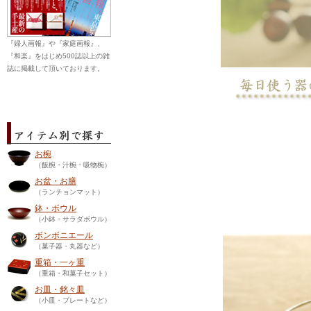
『婦人画報』や『家庭画報』、
『和楽』をはじめ500誌以上の雑
誌に掲載して頂いております。
お椀
（飯椀・汁椀・吸物椀）
お盆・お膳
（ランチョンマット）
鉢・ボウル
（小鉢・サラダボウル）
ボンボニエール
（菓子器・丸器など）
重箱・一ヶ重
（重箱・和菓子セット）
お皿・銘々皿
（小皿・プレートなど）