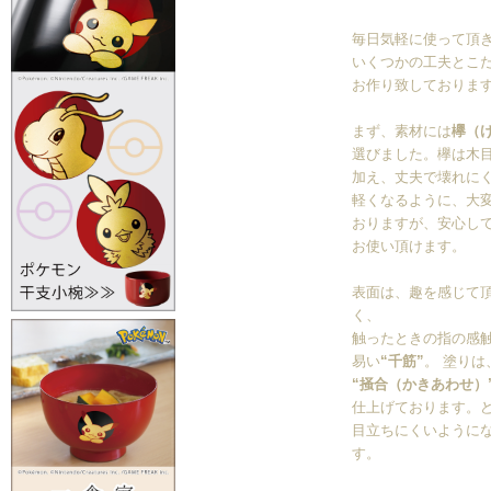
毎日気軽に使って頂
いくつかの工夫とこ
お作り致しておりま
まず、素材には
欅（
選びました。欅は木
加え、丈夫で壊れに
軽くなるように、大
おりますが、安心し
お使い頂けます。
表面は、趣を感じて
く、
触ったときの指の感
易い
“千筋”
。 塗り
“掻合（かきあわせ）
仕上げております。
目立ちにくいように
す。