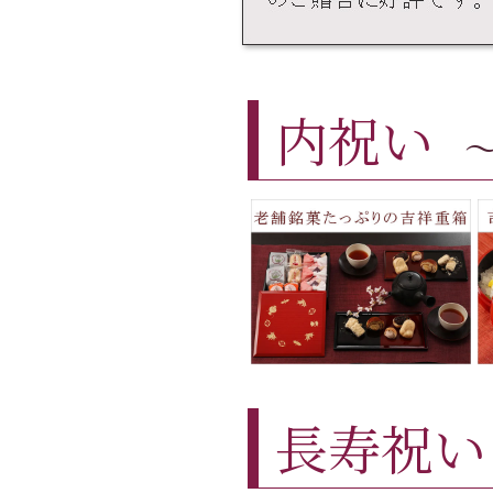
内祝い
長寿祝い