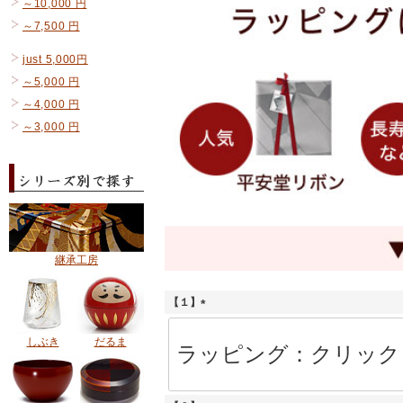
～10,000 円
～7,500 円
just 5,000円
～5,000 円
～4,000 円
～3,000 円
継承工房
【１】
(
必
しぶき
だるま
須
)