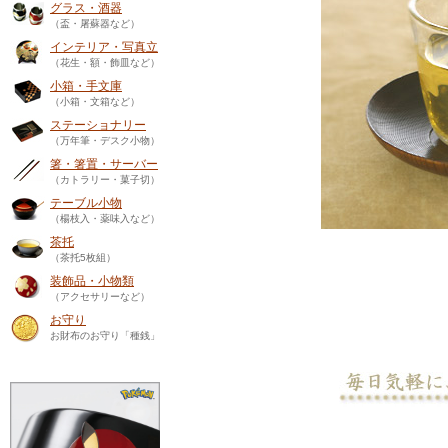
グラス・酒器
（盃・屠蘇器など）
インテリア・写真立
（花生・額・飾皿など）
小箱・手文庫
（小箱・文箱など）
ステーショナリー
（万年筆・デスク小物）
箸・箸置・サーバー
（カトラリー・菓子切）
テーブル小物
（楊枝入・薬味入など）
茶托
（茶托5枚組）
装飾品・小物類
（アクセサリーなど）
お守り
お財布のお守り「種銭」