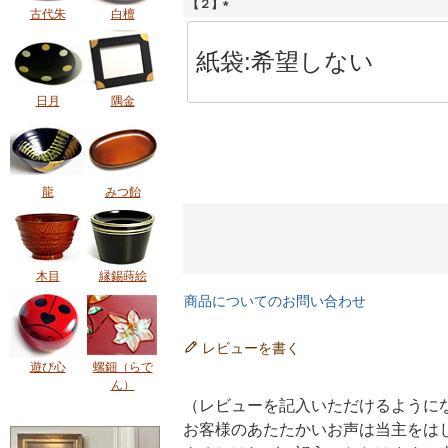
【２】
古代朱
白檀
(
必
須
)
日月
隅金
龍
みつ飴
木目
縁錫蒔絵
商品についてのお問い合わせ
レビューを書く
遊び心
螺鈿（らで
ん）
（レビューを記入いただけるように
お客様のあたたかいお声は当主をは