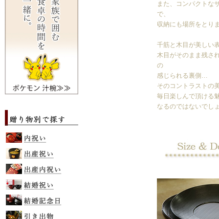
また、コンパクトな
で、
収納にも場所をとり
千筋と木目が美しい
木目がそのまま残さ
の
感じられる裏側…
そのコントラストの
毎日楽しんで頂ける
なるのではないでし