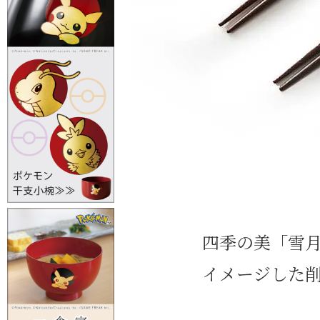
四季の美「雪
イメージした