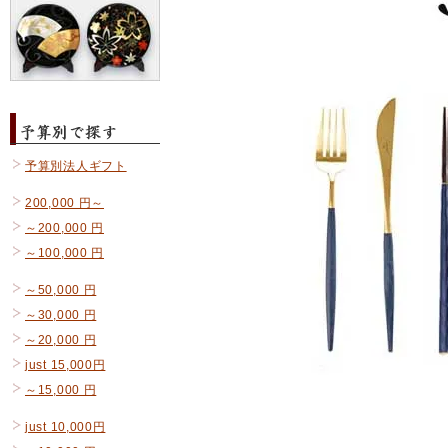
予算別法人ギフト
200,000 円～
～200,000 円
～100,000 円
～50,000 円
～30,000 円
～20,000 円
just 15,000円
～15,000 円
just 10,000円