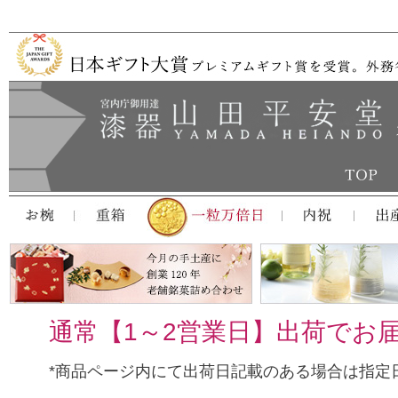
通常【1～2営業日】出荷でお
*商品ページ内にて出荷日記載のある場合は指定