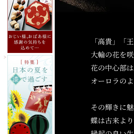
「高貴」「王
大輪の花を咲
花の中心部は
オーロラのよ
その輝きに魅
蝶は古来より
縁起の良い生