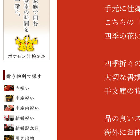
手元に仕
こちらの
四季の花
四季折々
大切な書
手文庫の
品の良い
海外にお