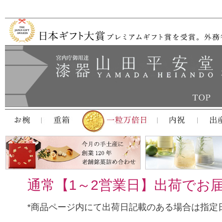
通常【1～2営業日】出荷でお
*商品ページ内にて出荷日記載のある場合は指定