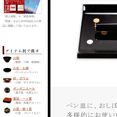
『婦人画報』や『家庭画報』、
『和楽』をはじめ500誌以上の雑
誌に掲載して頂いております。
お椀
（飯椀・汁椀・吸物椀）
お盆・お膳
（ランチョンマット）
鉢・ボウル
（小鉢・サラダボウル）
ボンボニエール
（菓子器・丸器など）
重箱・一ヶ重
（重箱・和菓子セット）
お皿・銘々皿
（小皿・プレートなど）