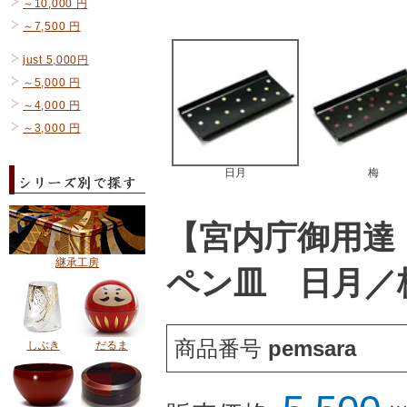
～10,000 円
～7,500 円
just 5,000円
～5,000 円
～4,000 円
～3,000 円
日月
梅
【宮内庁御用達
継承工房
ペン皿 日月／
商品番号
pemsara
しぶき
だるま