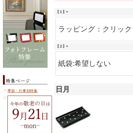
【１】
(
必
須
)
【２】
(
必
須
)
日月
季節・行事別特集