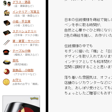
グラス・酒器
（盃・屠蘇器など）
インテリア・写真立
（花生・額・飾皿など）
小箱・手文庫
（小箱・文箱など）
ステーショナリー
（万年筆・デスク小物）
箸・箸置・サーバー
（カトラリー・菓子切）
テーブル小物
（楊枝入・薬味入など）
茶托
（茶托5枚組）
装飾品・小物類
（アクセサリーなど）
お守り
お財布のお守り「種銭」