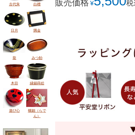
5,500
販売価格
税
¥
古代朱
白檀
日月
隅金
龍
みつ飴
木目
縁錫蒔絵
遊び心
螺鈿（らで
ん）