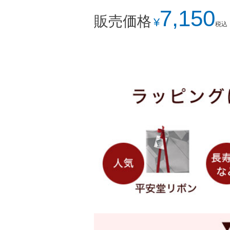
7,150
販売価格
¥
税込