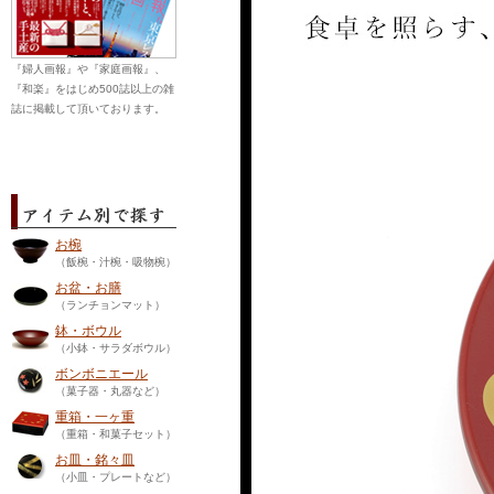
『婦人画報』や『家庭画報』、
『和楽』をはじめ500誌以上の雑
誌に掲載して頂いております。
お椀
（飯椀・汁椀・吸物椀）
お盆・お膳
（ランチョンマット）
鉢・ボウル
（小鉢・サラダボウル）
ボンボニエール
（菓子器・丸器など）
重箱・一ヶ重
（重箱・和菓子セット）
お皿・銘々皿
（小皿・プレートなど）