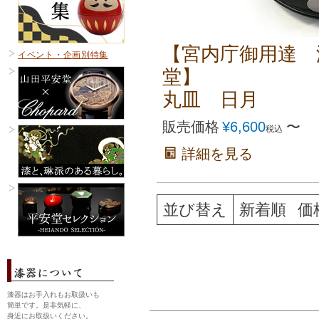
【宮内庁御用達 
イベント・企画別特集
堂】
丸皿 日月
販売価格
¥
6,600
〜
税込
詳細を見る
並び替え
新着順
価
漆器はお手入れもお取扱いも
簡単です。是非気軽に、
身近にお取扱いください。