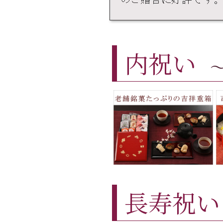
内祝い
長寿祝い