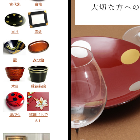
古代朱
白檀
日月
隅金
龍
みつ飴
木目
縁錫蒔絵
遊び心
螺鈿（らで
ん）