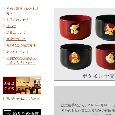
初めて漆器を使われる
方へ
お手入れの仕方
使い方
品質について
修理について
海外配送の注文方法
名入れについて
※初めてのお客様へ
ご注文方法について
お問い合わせはこちら≫≫
誠に勝手ながら、2026年8月14日（
産地のお盆休業により品物の在庫補充