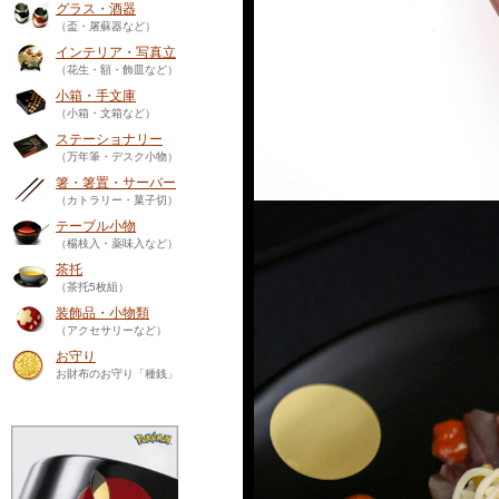
グラス・酒器
（盃・屠蘇器など）
インテリア・写真立
（花生・額・飾皿など）
小箱・手文庫
（小箱・文箱など）
ステーショナリー
（万年筆・デスク小物）
箸・箸置・サーバー
（カトラリー・菓子切）
テーブル小物
（楊枝入・薬味入など）
茶托
（茶托5枚組）
装飾品・小物類
（アクセサリーなど）
お守り
お財布のお守り「種銭」