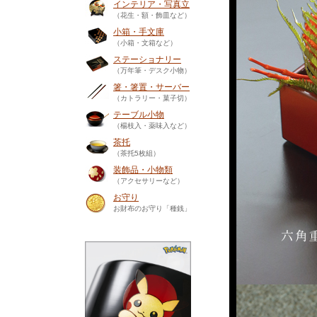
インテリア・写真立
（花生・額・飾皿など）
小箱・手文庫
（小箱・文箱など）
ステーショナリー
（万年筆・デスク小物）
箸・箸置・サーバー
（カトラリー・菓子切）
テーブル小物
（楊枝入・薬味入など）
茶托
（茶托5枚組）
装飾品・小物類
（アクセサリーなど）
お守り
お財布のお守り「種銭」