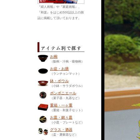
『婦人画報』や『家庭画報』、
『和楽』をはじめ500誌以上の雑
誌に掲載して頂いております。
お椀
（飯椀・汁椀・吸物椀）
お盆・お膳
（ランチョンマット）
鉢・ボウル
（小鉢・サラダボウル）
ボンボニエール
（菓子器・丸器など）
重箱・一ヶ重
（重箱・和菓子セット）
お皿・銘々皿
（小皿・プレートなど）
グラス・酒器
（盃・屠蘇器など）