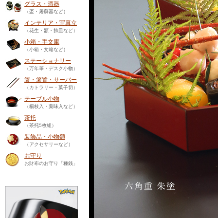
グラス・酒器
（盃・屠蘇器など）
インテリア・写真立
（花生・額・飾皿など）
小箱・手文庫
（小箱・文箱など）
ステーショナリー
（万年筆・デスク小物）
箸・箸置・サーバー
（カトラリー・菓子切）
テーブル小物
（楊枝入・薬味入など）
茶托
（茶托5枚組）
装飾品・小物類
（アクセサリーなど）
お守り
お財布のお守り「種銭」