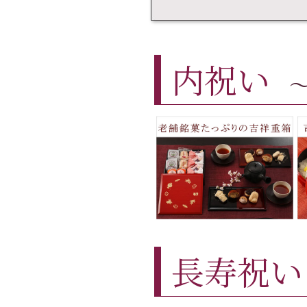
内祝い
長寿祝い