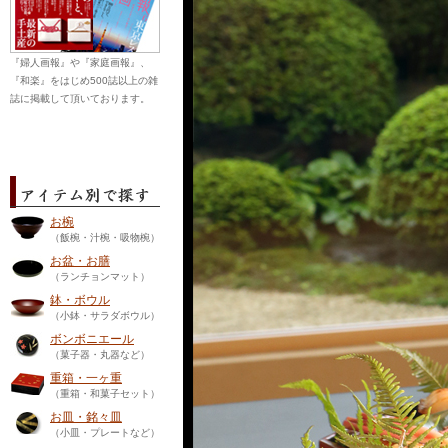
『婦人画報』や『家庭画報』、
『和楽』をはじめ500誌以上の雑
誌に掲載して頂いております。
お椀
（飯椀・汁椀・吸物椀）
お盆・お膳
（ランチョンマット）
鉢・ボウル
（小鉢・サラダボウル）
ボンボニエール
（菓子器・丸器など）
重箱・一ヶ重
（重箱・和菓子セット）
お皿・銘々皿
（小皿・プレートなど）