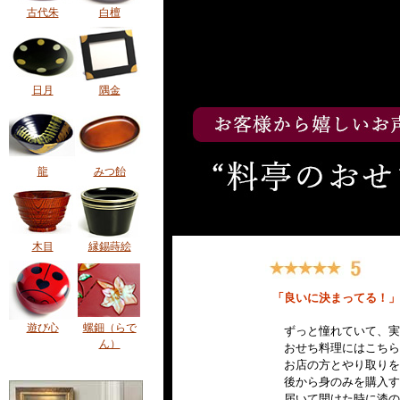
古代朱
白檀
日月
隅金
龍
みつ飴
木目
縁錫蒔絵
遊び心
螺鈿（らで
ん）