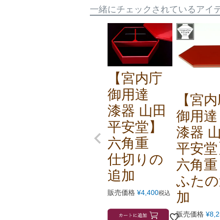
一緒にチェックされているアイ
【宮内庁
御用達
【宮内
漆器 山田
御用
平安堂】
漆器 
六角重
平安堂
仕切りの
六角
追加
ふたの
販売価格
¥
4,400
加
税込
販売価格
¥
8,