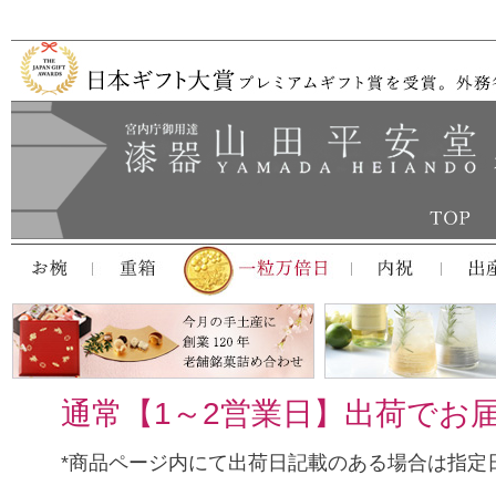
通常【1～2営業日】出荷でお
*商品ページ内にて出荷日記載のある場合は指定