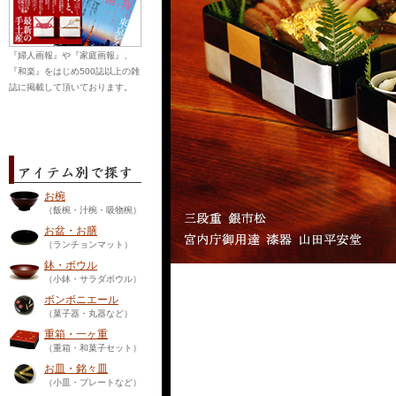
『婦人画報』や『家庭画報』、
『和楽』をはじめ500誌以上の雑
誌に掲載して頂いております。
お椀
（飯椀・汁椀・吸物椀）
お盆・お膳
（ランチョンマット）
鉢・ボウル
（小鉢・サラダボウル）
ボンボニエール
（菓子器・丸器など）
重箱・一ヶ重
（重箱・和菓子セット）
お皿・銘々皿
（小皿・プレートなど）