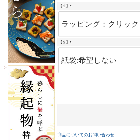
【１】
(
必
須
)
【２】
(
必
須
)
商品についてのお問い合わせ