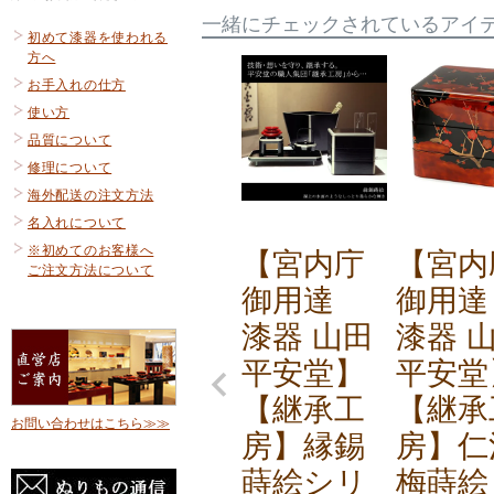
一緒にチェックされているアイ
初めて漆器を使われる
方へ
お手入れの仕方
使い方
品質について
修理について
海外配送の注文方法
名入れについて
※初めてのお客様へ
【宮内庁
【宮内
ご注文方法について
御用達
御用
漆器 山田
漆器 
平安堂】
平安堂
【継承工
【継承
お問い合わせはこちら≫≫
房】縁錫
房】仁
蒔絵シリ
梅蒔絵