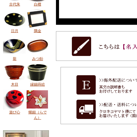
古代朱
白檀
日月
隅金
龍
みつ飴
木目
縁錫蒔絵
遊び心
螺鈿（らで
ん）