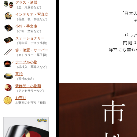
グラス・酒器
（盃・屠蘇器など）
インテリア・写真立
（花生・額・飾皿など）
小箱・手文庫
（小箱・文箱など）
ステーショナリー
（万年筆・デスク小物）
箸・箸置・サーバー
（カトラリー・菓子切）
テーブル小物
（楊枝入・薬味入など）
茶托
（茶托5枚組）
装飾品・小物類
（アクセサリーなど）
お守り
お財布のお守り「種銭」