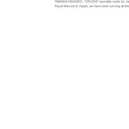
YAMADA HEIANDO, "URUSHI" specialty made by Jap
Royal Warrant in Japan, we have been serving all th