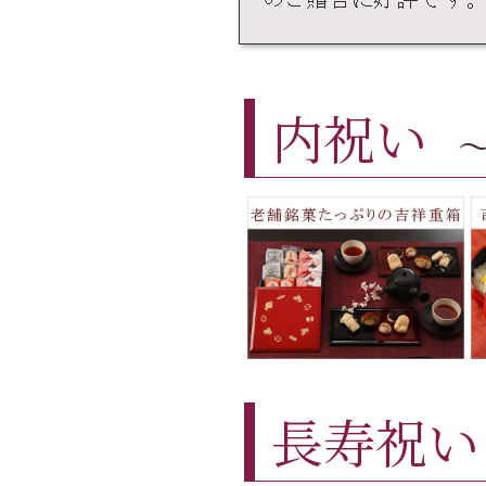
内祝い
長寿祝い