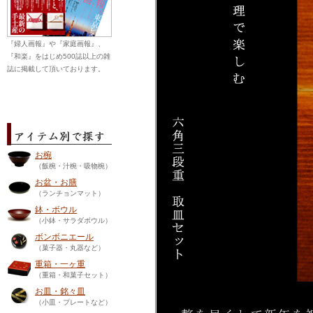
『婦人画報』や『家庭画報』、
『和楽』をはじめ500誌以上の雑
誌に掲載して頂いております。
お椀
（飯椀・汁椀・吸物椀）
お盆・お膳
（ランチョンマット）
鉢・ボウル
（小鉢・サラダボウル）
ボンボニエール
（菓子器・丸器など）
重箱・一ヶ重
（重箱・和菓子セット）
お皿・銘々皿
（小皿・プレートなど）