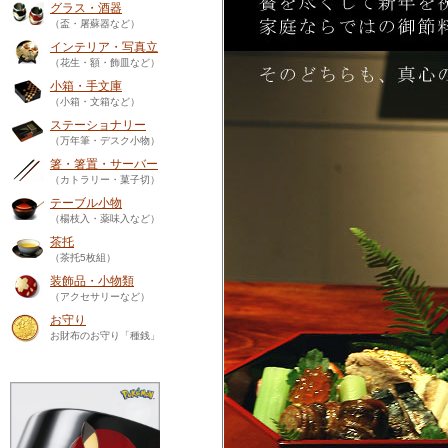
グラス・酒器
（盃・屠蘇器など）
インテリア・写真立
（花生・額・飾皿など）
小箱・手文庫
（小箱・文箱など）
ステーショナリー
（万年筆・デスク小物）
箸・箸置・サーバー
（カトラリー・菓子切）
テーブル小物
（楊枝入・薬味入など）
茶托
（茶托5枚組）
装飾品・小物類
（アクセサリーなど）
お守り
お財布のお守り「種銭」