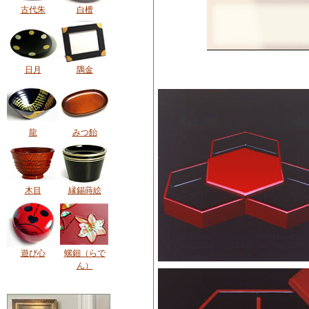
古代朱
白檀
日月
隅金
龍
みつ飴
木目
縁錫蒔絵
遊び心
螺鈿（らで
ん）