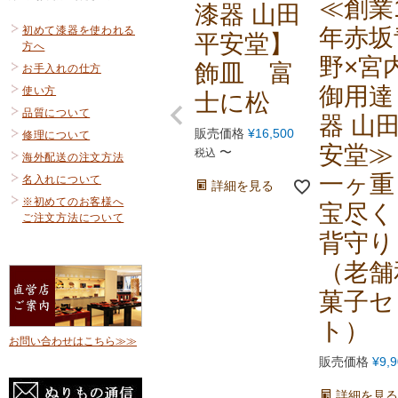
≪創業1
漆器 山田
初めて漆器を使われる
年赤坂
平安堂】
方へ
野×宮
飾皿 富
お手入れの仕方
御用達
使い方
士に松
品質について
器 山
販売価格
¥
16,500
修理について
安堂≫
〜
税込
海外配送の注文方法
一ヶ
名入れについて
詳細を見る
※初めてのお客様へ
宝尽く
ご注文方法について
背守り
（老舗
菓子セ
ト）
お問い合わせはこちら≫≫
販売価格
¥
9,
詳細を見る