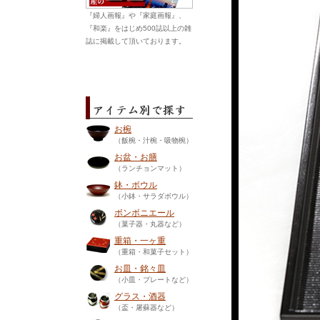
『婦人画報』や『家庭画報』、
『和楽』をはじめ500誌以上の雑
誌に掲載して頂いております。
お椀
（飯椀・汁椀・吸物椀）
お盆・お膳
（ランチョンマット）
鉢・ボウル
（小鉢・サラダボウル）
ボンボニエール
（菓子器・丸器など）
重箱・一ヶ重
（重箱・和菓子セット）
お皿・銘々皿
（小皿・プレートなど）
グラス・酒器
（盃・屠蘇器など）