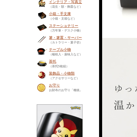
インテリア・写真立
（花生・額・飾皿など）
小箱・手文庫
（小箱・文箱など）
ステーショナリー
（万年筆・デスク小物）
箸・箸置・サーバー
（カトラリー・菓子切）
テーブル小物
（楊枝入・薬味入など）
茶托
（茶托5枚組）
装飾品・小物類
（アクセサリーなど）
お守り
お財布のお守り「種銭」