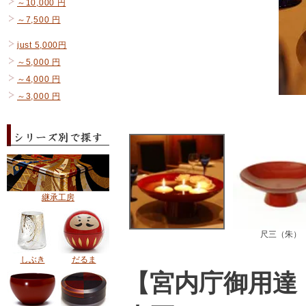
～10,000 円
～7,500 円
just 5,000円
～5,000 円
～4,000 円
～3,000 円
継承工房
尺三（朱）
しぶき
だるま
【宮内庁御用達