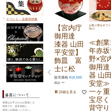
イベント・企画別特集
お取り寄せギフト
【宮内庁
No.1
御用達
≪創業1
漆器 山田
年赤坂
平安堂】
野×宮
飾皿 富
御用達
士に松
器 山
販売価格
¥
16,500
安堂≫
〜
税込
一ヶ
詳細を見る
宝尽く
漆器はお手入れもお取扱いも
背守り
簡単です。是非気軽に、
身近にお取扱いください。