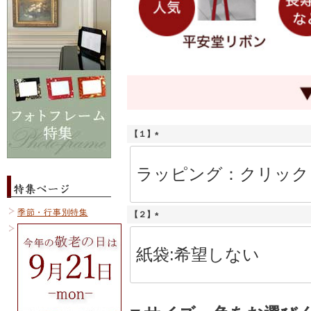
【１】
(
必
須
)
季節・行事別特集
【２】
(
必
須
)