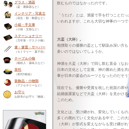
グラス・酒器
飲むものではなかったのです。
（盃・屠蘇器など）
インテリア・写真立
「うたげ」とは、酒宴で手を打つことだっ
（花生・額・飾皿など）
いわれますが、これも大切な神事の一つで
小箱・手文庫
（小箱・文箱など）
ステーショナリー
大盃（大杯）。
（万年筆・デスク小物）
相撲取りの優勝の盃として馴染み深い方も
箸・箸置・サーバー
多いのではないでしょうか。
（カトラリー・菓子切）
テーブル小物
（楊枝入・薬味入など）
神酒を大盃（大杯）で回し飲む直会（なお
日本の文化として定着、神の嘗めた酒を共
茶托
（茶托5枚組）
事が日本の宴会のルーツとなったのだそう
装飾品・小物類
（アクセサリーなど）
現在でも、優勝や受賞を祝した祝賀の席や
お守り
結婚披露宴などで大盃（大杯）を見かける
お財布のお守り「種銭」
このため。
文化とは、受け継がれ、変化していくもの
多くの廃れていく文化がある中で、この大
（大杯）が形式を変えながらも受け継がれ