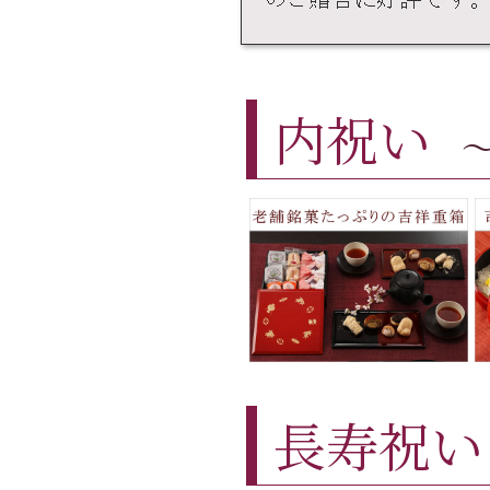
内祝い
長寿祝い