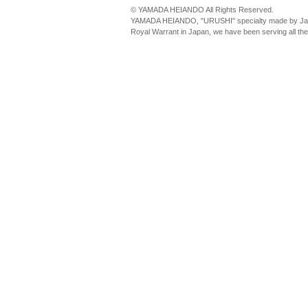
© YAMADA HEIANDO All Rights Reserved.
YAMADA HEIANDO, "URUSHI" specialty made by Jap
Royal Warrant in Japan, we have been serving all th