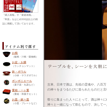
『婦人画報』や『家庭画報』、
『和楽』をはじめ500誌以上の雑
誌に掲載して頂いております。
お椀
（飯椀・汁椀・吸物椀）
お盆・お膳
（ランチョンマット）
鉢・ボウル
（小鉢・サラダボウル）
ボンボニエール
古来、日本で酒は、先祖の霊魂や、八百万
（菓子器・丸器など）
の神々をまつるたびに造られたものだと言
重箱・一ヶ重
（重箱・和菓子セット）
祭りに集まった人々にとって、酒は神々に
お皿・銘々皿
（小皿・プレートなど）
神々と一緒になって飲むもので、決して一