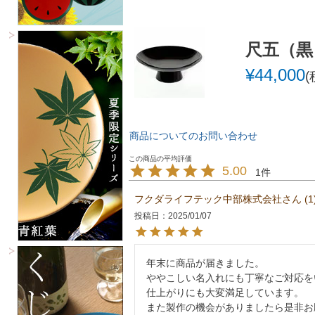
尺五（黒
¥
44,000
商品についてのお問い合わせ
5.00
1
フクダライフテック中部株式会社
1
投稿日
2025/01/07
年末に商品が届きました。

ややこしい名入れにも丁寧なご対応を
仕上がりにも大変満足しています。

また製作の機会がありましたら是非お