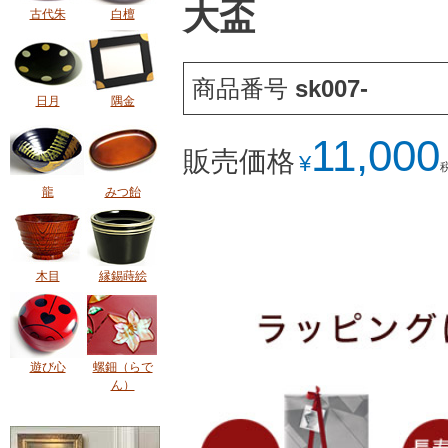
大盃
古代朱
白檀
商品番号
sk007-
日月
隅金
11,000
販売価格
¥
龍
みつ飴
木目
縁錫蒔絵
遊び心
螺鈿（らで
ん）