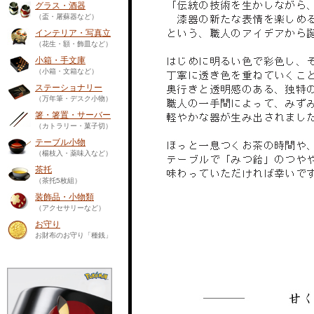
グラス・酒器
（盃・屠蘇器など）
インテリア・写真立
（花生・額・飾皿など）
小箱・手文庫
（小箱・文箱など）
ステーショナリー
（万年筆・デスク小物）
箸・箸置・サーバー
（カトラリー・菓子切）
テーブル小物
（楊枝入・薬味入など）
茶托
（茶托5枚組）
装飾品・小物類
（アクセサリーなど）
お守り
お財布のお守り「種銭」