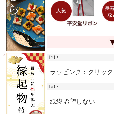
【１】
(
必
須
)
【２】
(
必
須
)