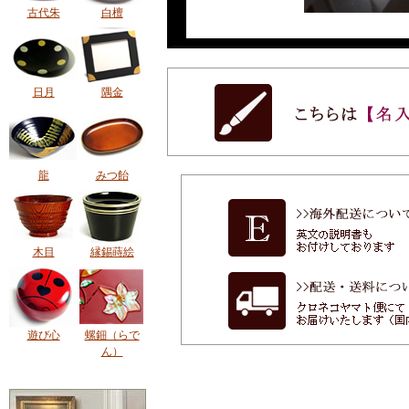
古代朱
白檀
日月
隅金
龍
みつ飴
木目
縁錫蒔絵
遊び心
螺鈿（らで
ん）