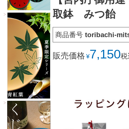
取鉢 みつ飴
商品番号
toribachi-mi
7,150
販売価格
税
¥