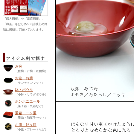
『婦人画報』や『家庭画報』、
『和楽』をはじめ500誌以上の雑
誌に掲載して頂いております。
お椀
（飯椀・汁椀・吸物椀）
お盆・お膳
（ランチョンマット）
鉢・ボウル
（小鉢・サラダボウル）
ボンボニエール
（菓子器・丸器など）
重箱・一ヶ重
（重箱・和菓子セット）
お皿・銘々皿
（小皿・プレートなど）