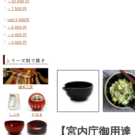
～10,000 円
～7,500 円
just 5,000円
～5,000 円
～4,000 円
～3,000 円
継承工房
しぶき
だるま
【宮内庁御用達