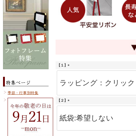
【１】
(
必
須
)
季節・行事別特集
【２】
(
必
須
)