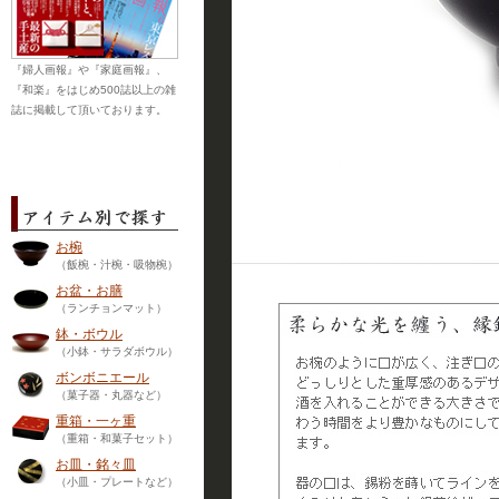
『婦人画報』や『家庭画報』、
『和楽』をはじめ500誌以上の雑
誌に掲載して頂いております。
お椀
（飯椀・汁椀・吸物椀）
お盆・お膳
（ランチョンマット）
鉢・ボウル
（小鉢・サラダボウル）
ボンボニエール
（菓子器・丸器など）
重箱・一ヶ重
（重箱・和菓子セット）
お皿・銘々皿
（小皿・プレートなど）