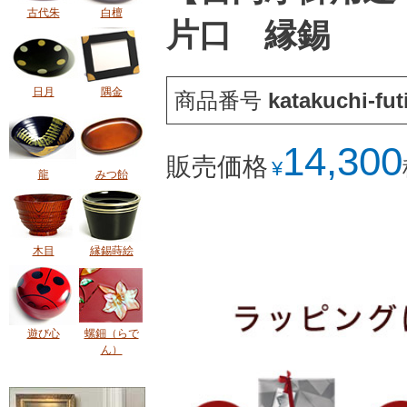
古代朱
白檀
片口 縁錫
日月
隅金
商品番号
katakuchi-fut
14,300
販売価格
¥
龍
みつ飴
木目
縁錫蒔絵
遊び心
螺鈿（らで
ん）