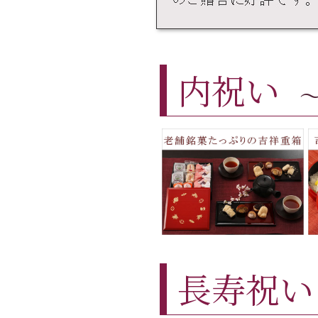
内祝い
長寿祝い