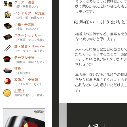
グラス・酒器
（盃・屠蘇器など）
インテリア・写真立
（花生・額・飾皿など）
小箱・手文庫
（小箱・文箱など）
ステーショナリー
（万年筆・デスク小物）
箸・箸置・サーバー
（カトラリー・菓子切）
テーブル小物
（楊枝入・薬味入など）
茶托
（茶托5枚組）
装飾品・小物類
（アクセサリーなど）
お守り
お財布のお守り「種銭」