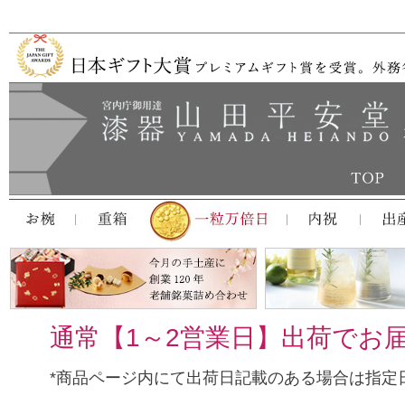
通常【1～2営業日】出荷でお
*商品ページ内にて出荷日記載のある場合は指定