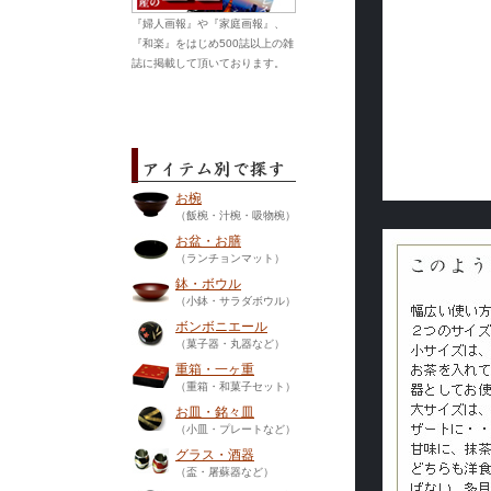
『婦人画報』や『家庭画報』、
『和楽』をはじめ500誌以上の雑
誌に掲載して頂いております。
お椀
（飯椀・汁椀・吸物椀）
お盆・お膳
（ランチョンマット）
鉢・ボウル
（小鉢・サラダボウル）
ボンボニエール
（菓子器・丸器など）
重箱・一ヶ重
（重箱・和菓子セット）
お皿・銘々皿
（小皿・プレートなど）
グラス・酒器
（盃・屠蘇器など）