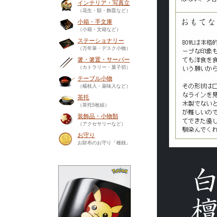
インテリア・写真立
（花生・額・飾皿など）
小箱・手文庫
（小箱・文箱など）
ステーショナリー
（万年筆・デスク小物）
箸・箸置・サーバー
（カトラリー・菓子切）
テーブル小物
（楊枝入・薬味入など）
茶托
（茶托5枚組）
装飾品・小物類
（アクセサリーなど）
お守り
お財布のお守り「種銭」