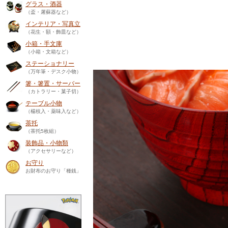
グラス・酒器
（盃・屠蘇器など）
インテリア・写真立
（花生・額・飾皿など）
小箱・手文庫
（小箱・文箱など）
ステーショナリー
（万年筆・デスク小物）
箸・箸置・サーバー
（カトラリー・菓子切）
テーブル小物
（楊枝入・薬味入など）
茶托
（茶托5枚組）
装飾品・小物類
（アクセサリーなど）
お守り
お財布のお守り「種銭」