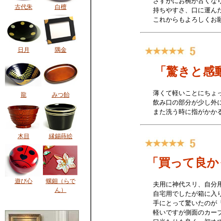
古代朱
白檀
日月
隅金
龍
みつ飴
木目
縁錫蒔絵
遊び心
螺鈿（らで
ん）