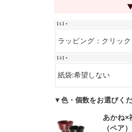
【１】
(
必
須
)
【２】
(
必
須
)
▼色・個数をお選びく
あかね×
（ペア）