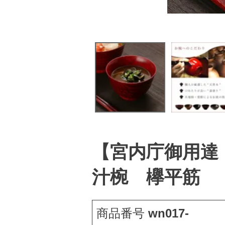
【宮内庁御用達
汁椀 欅平筋
商品番号
wn017-