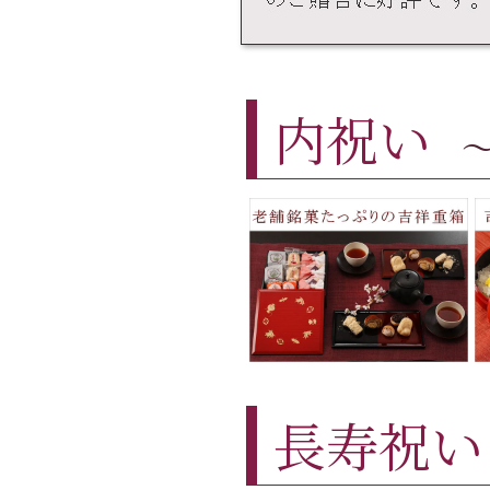
内祝い
長寿祝い