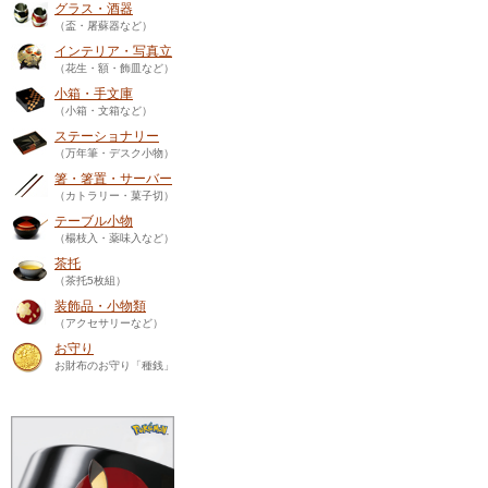
グラス・酒器
（盃・屠蘇器など）
インテリア・写真立
（花生・額・飾皿など）
小箱・手文庫
（小箱・文箱など）
ステーショナリー
（万年筆・デスク小物）
箸・箸置・サーバー
（カトラリー・菓子切）
テーブル小物
（楊枝入・薬味入など）
茶托
（茶托5枚組）
装飾品・小物類
（アクセサリーなど）
お守り
お財布のお守り「種銭」