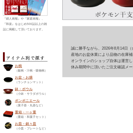
『婦人画報』や『家庭画報』、
『和楽』をはじめ500誌以上の雑
誌に掲載して頂いております。
誠に勝手ながら、2026年8月14日（
産地のお盆休業により品物の在庫補充
オンラインのショップ自体は運営して
お椀
休み期間中に頂いたご注文確認メール
（飯椀・汁椀・吸物椀）
お盆・お膳
（ランチョンマット）
鉢・ボウル
（小鉢・サラダボウル）
ボンボニエール
（菓子器・丸器など）
重箱・一ヶ重
（重箱・和菓子セット）
お皿・銘々皿
（小皿・プレートなど）