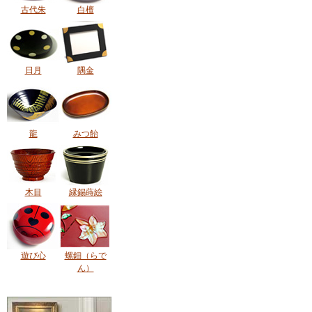
古代朱
白檀
日月
隅金
龍
みつ飴
木目
縁錫蒔絵
遊び心
螺鈿（らで
ん）