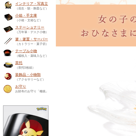
インテリア・写真立
（花生・額・飾皿など）
小箱・手文庫
（小箱・文箱など）
ステーショナリー
（万年筆・デスク小物）
箸・箸置・サーバー
（カトラリー・菓子切）
テーブル小物
（楊枝入・薬味入など）
茶托
（茶托5枚組）
装飾品・小物類
（アクセサリーなど）
お守り
お財布のお守り「種銭」