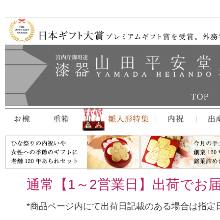
ペー
ジト
ップ
へ
通常【1～2営業日】出荷でお
*商品ページ内にて出荷日記載のある場合は指定