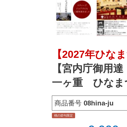
【2027年ひ
【宮内庁御用達
一ヶ重 ひなま
商品番号
08hina-ju
桃の節句限定