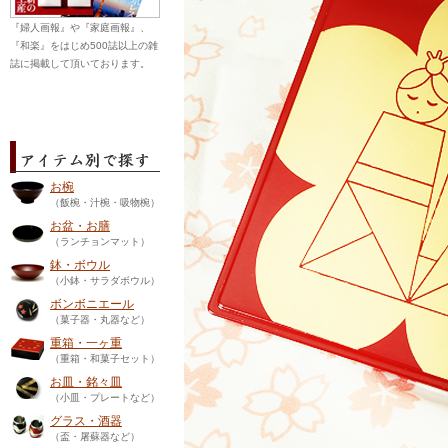
『婦人画報』や『家庭画報』、
『和楽』をはじめ500誌以上の雑
誌に掲載して頂いております。
お椀
（飯椀・汁椀・吸物椀）
お盆・お膳
（ランチョンマット）
鉢・ボウル
（小鉢・サラダボウル）
ボンボニエール
（菓子器・丸器など）
重箱・一ヶ重
（重箱・和菓子セット）
お皿・銘々皿
（小皿・プレートなど）
グラス・酒器
（盃・屠蘇器など）