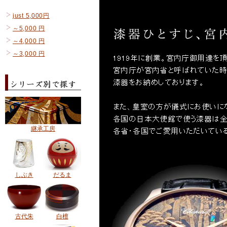
just 5,000円
～5,000 円
～4,000 円
～3,000 円
継承工房
しぶき
だるま
古代朱
白檀